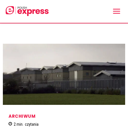
ARCHIWUM
2
min.
czytania