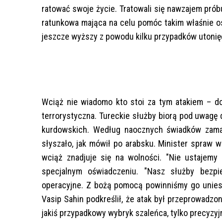
ratować swoje życie. Tratowali się nawzajem prób
ratunkowa mająca na celu pomóc takim właśnie os
jeszcze wyższy z powodu kilku przypadków utonię
Wciąż nie wiadomo kto stoi za tym atakiem – do
terrorystyczna. Tureckie służby biorą pod uwagę
kurdowskich. Według naocznych świadków zamac
słyszało, jak mówił po arabsku. Minister spraw
wciąż znadjuje się na wolności. "Nie ustajemy
specjalnym oświadczeniu. "Nasz służby bezp
operacyjne. Z bożą pomocą powinniśmy go uniesz
Vasip Sahin podkreślił, że atak był przeprowadzo
jakiś przypadkowy wybryk szaleńca, tylko precyzyj