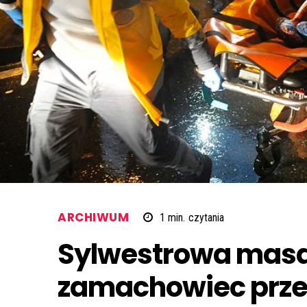
ARCHIWUM
1
min.
czytania
Sylwestrowa masa
zamachowiec prze