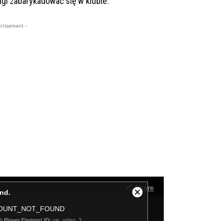
gi zabarykadować się w klubie.
rtisement -