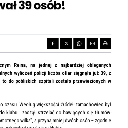
ał 39 osób!
nym Reina, na jednej z najbardziej obleganych
ych wyliczeń policji liczba ofiar sięgnęła już 39, z
 to do pobliskich szpitali zostało przewiezionych w
ego czasu. Według większości źródeł zamachowiec był
do klubu i zaczął strzelać do bawiących się tłumów.
samotnego wilka", a przynajmniej dwóch osób – zgodnie