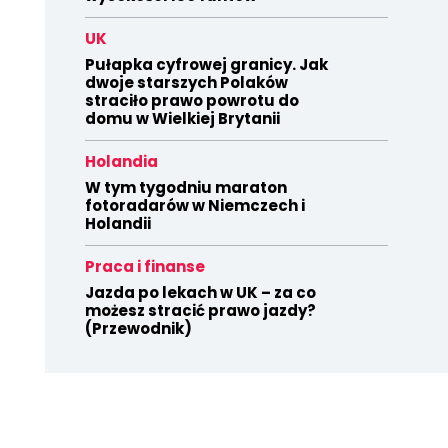
UK
Pułapka cyfrowej granicy. Jak
dwoje starszych Polaków
straciło prawo powrotu do
domu w Wielkiej Brytanii
Holandia
W tym tygodniu maraton
fotoradarów w Niemczech i
Holandii
Praca i finanse
Jazda po lekach w UK – za co
możesz stracić prawo jazdy?
(Przewodnik)