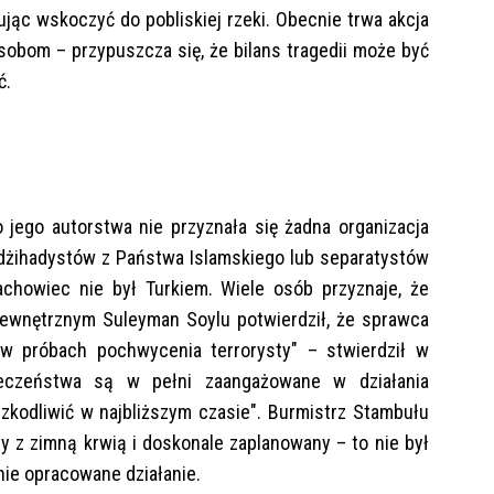
ując wskoczyć do pobliskiej rzeki. Obecnie trwa akcja
obom – przypuszcza się, że bilans tragedii może być
ć.
 jego autorstwa nie przyznała się żadna organizacja
 dżihadystów z Państwa Islamskiego lub separatystów
howiec nie był Turkiem. Wiele osób przyznaje, że
 wewnętrznym Suleyman Soylu potwierdził, że sprawca
 w próbach pochwycenia terrorysty" – stwierdził w
ieczeństwa są w pełni zaangażowane w działania
kodliwić w najbliższym czasie". Burmistrz Stambułu
ny z zimną krwią i doskonale zaplanowany – to nie był
nie opracowane działanie.