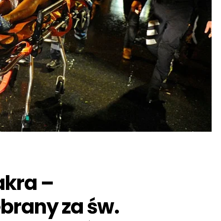
kra –
brany za św.