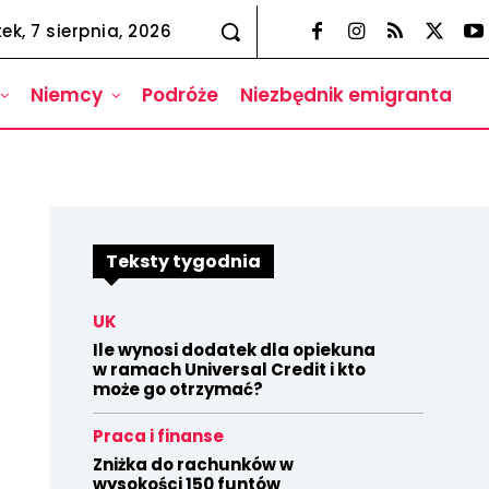
tek, 7 sierpnia, 2026
Niemcy
Podróże
Niezbędnik emigranta
Teksty tygodnia
UK
Ile wynosi dodatek dla opiekuna
w ramach Universal Credit i kto
może go otrzymać?
Praca i finanse
Zniżka do rachunków w
wysokości 150 funtów