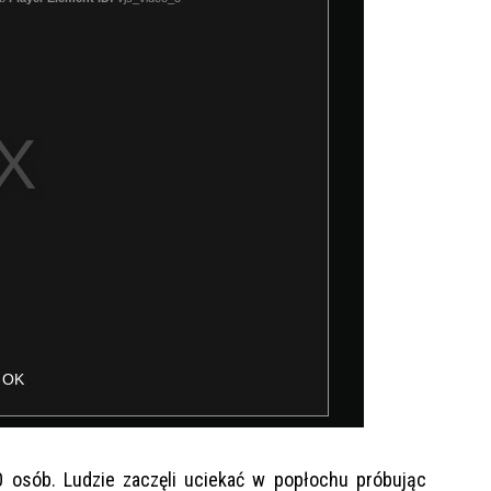
 osób. Ludzie zaczęli uciekać w popłochu próbując