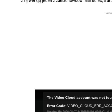
z tą wersją jeden z zamachowców miał uciec, a dru
- Adve