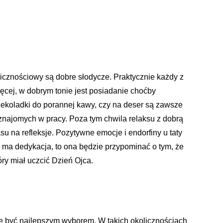
cznościowy są dobre słodycze. Praktycznie każdy z
ięcej, w dobrym tonie jest posiadanie choćby
zekoladki do porannej kawy, czy na deser są zawsze
 znajomych w pracy. Poza tym chwila relaksu z dobrą
u na refleksje. Pozytywne emocje i endorfiny u taty
ma dedykacja, to ona będzie przypominać o tym, że
óry miał uczcić Dzień Ojca.
e być najlepszym wyborem. W takich okolicznościach