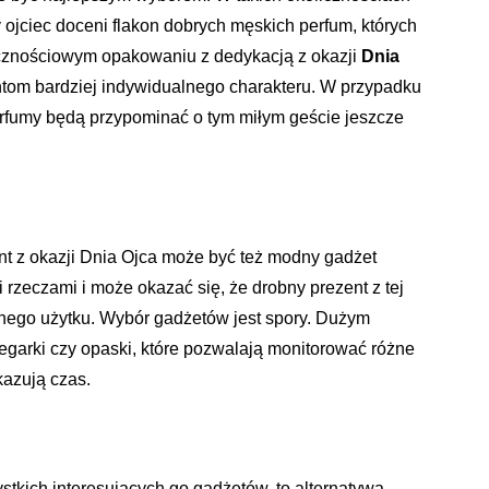
jciec doceni flakon dobrych męskich perfum, których
icznościowym opakowaniu z dedykacją z okazji
Dnia
ntom bardziej indywidualnego charakteru. W przypadku
Perfumy będą przypominać o tym miłym geście jeszcze
t z okazji Dnia Ojca może być też modny gadżet
i rzeczami i może okazać się, że drobny prezent z tej
nego użytku. Wybór gadżetów jest spory. Dużym
egarki czy opaski, które pozwalają monitorować różne
kazują czas.
ystkich interesujących go gadżetów, to alternatywą