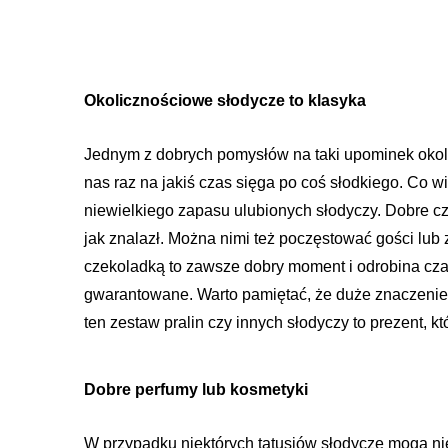
Okolicznościowe słodycze to klasyka
Jednym z dobrych pomysłów na taki upominek okoli
nas raz na jakiś czas sięga po coś słodkiego. Co w
niewielkiego zapasu ulubionych słodyczy. Dobre c
jak znalazł. Można nimi też poczęstować gości lub
czekoladką to zawsze dobry moment i odrobina czas
gwarantowane. Warto pamiętać, że duże znaczenie 
ten zestaw pralin czy innych słodyczy to prezent, kt
Dobre perfumy lub kosmetyki
W przypadku niektórych tatusiów słodycze mogą ni