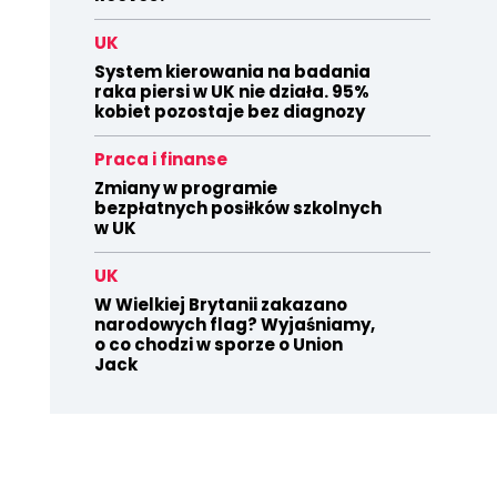
UK
System kierowania na badania
raka piersi w UK nie działa. 95%
kobiet pozostaje bez diagnozy
Praca i finanse
Zmiany w programie
bezpłatnych posiłków szkolnych
w UK
UK
W Wielkiej Brytanii zakazano
narodowych flag? Wyjaśniamy,
o co chodzi w sporze o Union
Jack