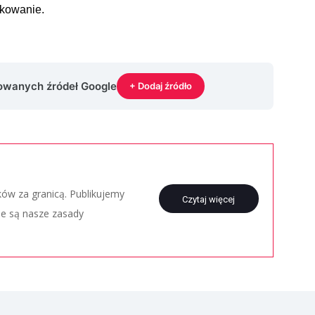
akowanie.
rowanych źródeł Google
+ Dodaj źródło
aków za granicą. Publikujemy
Czytaj więcej
ie są nasze zasady