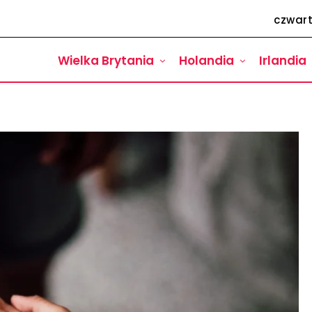
czwart
Wielka Brytania
Holandia
Irlandia