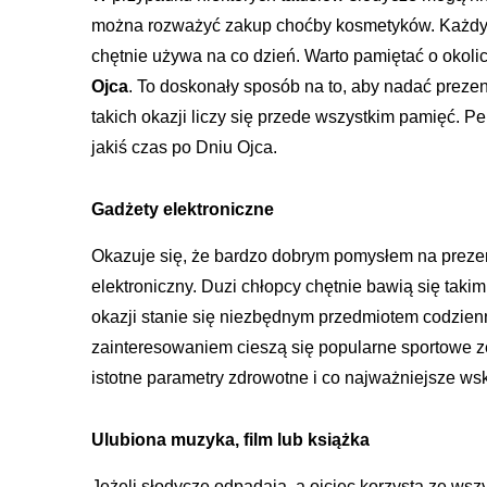
można rozważyć zakup choćby kosmetyków. Każdy o
chętnie używa na co dzień. Warto pamiętać o okol
Ojca
. To doskonały sposób na to, aby nadać preze
takich okazji liczy się przede wszystkim pamięć. 
jakiś czas po Dniu Ojca.
Gadżety elektroniczne
Okazuje się, że bardzo dobrym pomysłem na prezen
elektroniczny. Duzi chłopcy chętnie bawią się takim
okazji stanie się niezbędnym przedmiotem codzien
zainteresowaniem cieszą się popularne sportowe z
istotne parametry zdrowotne i co najważniejsze ws
Ulubiona muzyka, film lub książka
Jeżeli słodycze odpadają, a ojciec korzysta ze wsz