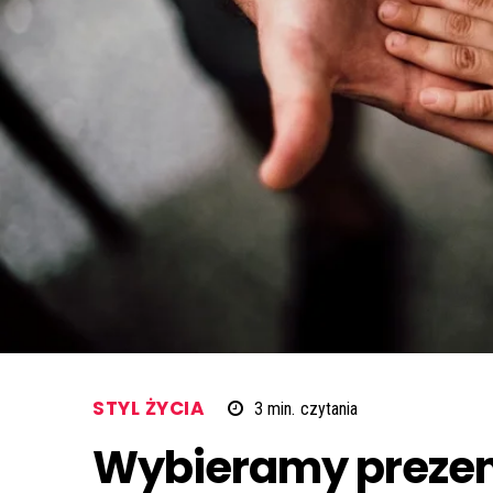
STYL ŻYCIA
3
min.
czytania
Wybieramy prezen