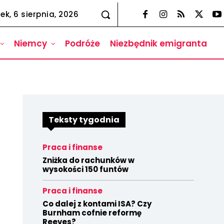
ek, 6 sierpnia, 2026
Niemcy
Podróże
Niezbędnik emigranta
Teksty tygodnia
Praca i finanse
Zniżka do rachunków w
wysokości 150 funtów
Praca i finanse
Co dalej z kontami ISA? Czy
Burnham cofnie reformę
Reeves?