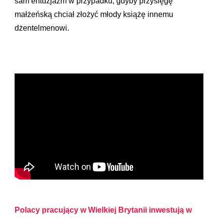
sam entuzjazm w przypadku, gdyby przysięgę
małżeńską chciał złożyć młody książę innemu
dżentelmenowi.
Polacy pracujący w Wielkiej Brytanii inwestują w