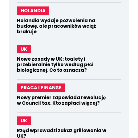
HOLANDIA
Holandia wydaje pozwolenia na
budowę, ale pracowników wciąż
brakuje
UK
Nowe zasady w UK: toalety i
przebieralnie tylko według płci
biologicznej. Co to oznacza?
PRACA I FINANSE
Nowy premier zapowiada rewolucję
w Council tax. Kto zapłaci więcej?
UK
Rząd wprowadzi zakaz grillowania w
UK?