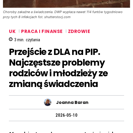
Choroby zakaźne a świadczenia. DWP wypłaca nawet 114 funtów tygodniowo
przy tych 8 infekcjach fot. shutterstocj.com
UK
PRACA I FINANSE
ZDROWIE
3
min.
czytania
Przejście z DLA na PIP.
Najczęstsze problemy
rodziców i młodzieży ze
zmianą świadczenia
Joanna Baran
2026-05-10