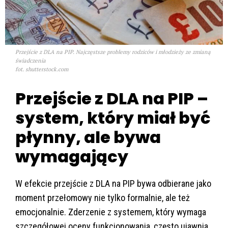
Przejście z DLA na PIP. Najczęstsze problemy rodziców i młodzieży ze zmianą
świadczenia
fot. shutterstock.com
Przejście z DLA na PIP –
system, który miał być
płynny, ale bywa
wymagający
W efekcie przejście z DLA na PIP bywa odbierane jako
moment przełomowy nie tylko formalnie, ale też
emocjonalnie. Zderzenie z systemem, który wymaga
szczegółowej oceny funkcjonowania, często ujawnia