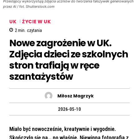
Przestępcy wykorzystują zdjęcia uczniów do tworzenia fałszywek generowanych
przez AI / fot. Shutterstock.com
UK
ŻYCIE W UK
2
min.
czytania
Nowe zagrożenie w UK.
Zdjęcia dzieci ze szkolnych
stron trafiają w ręce
szantażystów
Miłosz Magrzyk
2026-05-10
Miało być nowocześnie, kreatywnie i wygodnie.
Skończyło się na… no właśnie. Niewinna fotografia z