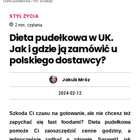
Dieta pudełkowa / fot. pixabay
STYL ŻYCIA
2
min.
czytania
Dieta pudełkowa w UK.
Jak i gdzie ją zamówić u
polskiego dostawcy?
Jakub Mróz
2024-02-12
Szkoda Ci czasu na gotowanie, ale nie chcesz też
zapychać się fast foodami? Dieta pudełkowa
pomoże Ci zaoszczędzić cenne godziny, a
jednocześnie zadbać o zdrowie. Sprawdź, jak