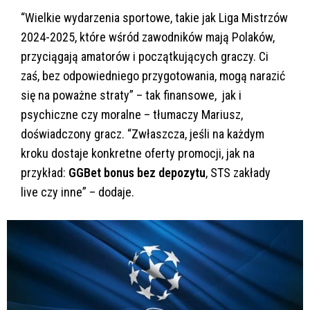
“Wielkie wydarzenia sportowe, takie jak Liga Mistrzów
2024-2025, które wśród zawodników mają Polaków,
przyciągają amatorów i początkujących graczy. Ci
zaś, bez odpowiedniego przygotowania, mogą narazić
się na poważne straty” – tak finansowe, jak i
psychiczne czy moralne – tłumaczy Mariusz,
doświadczony gracz. “Zwłaszcza, jeśli na każdym
kroku dostaje konkretne oferty promocji, jak na
przykład:
GGBet bonus bez depozytu
, STS zakłady
live czy inne” – dodaje.