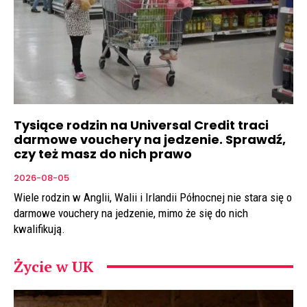
Tysiące rodzin na Universal Credit traci
darmowe vouchery na jedzenie. Sprawdź,
czy też masz do nich prawo
2026-08-05
Wiele rodzin w Anglii, Walii i Irlandii Północnej nie stara się o
darmowe vouchery na jedzenie, mimo że się do nich
kwalifikują.
Życie w UK