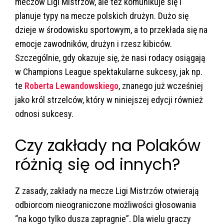
meczów Ligi Mistrzów, ale też komunikuje się i
planuje typy na mecze polskich drużyn. Dużo się
dzieje w środowisku sportowym, a to przekłada się na
emocje zawodników, drużyn i rzesz kibiców.
Szczególnie, gdy okazuje się, że nasi rodacy osiągają
w Champions League spektakularne sukcesy, jak np.
te
Roberta Lewandowskiego
, znanego już wcześniej
jako król strzelców, który w niniejszej edycji również
odnosi sukcesy.
Czy zakłady na Polaków
różnią się od innych?
Z zasady, zakłady na mecze Ligi Mistrzów otwierają
odbiorcom nieograniczone możliwości głosowania
“na kogo tylko dusza zapragnie”. Dla wielu graczy