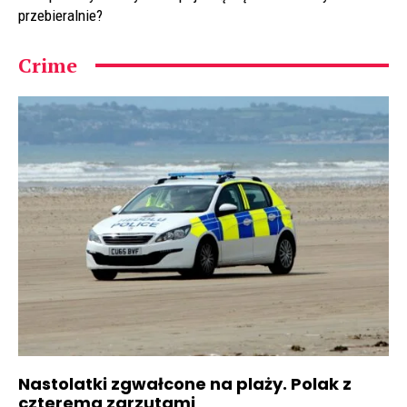
przebieralnie?
Crime
Nastolatki zgwałcone na plaży. Polak z
czterema zarzutami