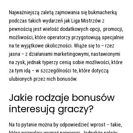
Najważniejszą zaletą zajmowania się bukmacherką
podczas takich wydarzeń jak Liga Mistrzów z
pewnością jest wielość dodatkowych opcji, promocji,
możliwości, które operatorzy przygotowują specjalnie
na te wyjątkowe okoliczności. Wiąże się to – rzez
jasna – z działaniami marketingowymi, nastawionymi
na zysk, jednak typerzy cenią sobie możliwości, które
za tym idą – w szczególności te, które dotyczą
ulubionych przez nich bonusów.
Jakie rodzaje bonusów
interesują graczy?
Na to pytanie można by odpowiedzieć wprost – takie,
które pozwalają wygrać najwięcej. Jednakże należy