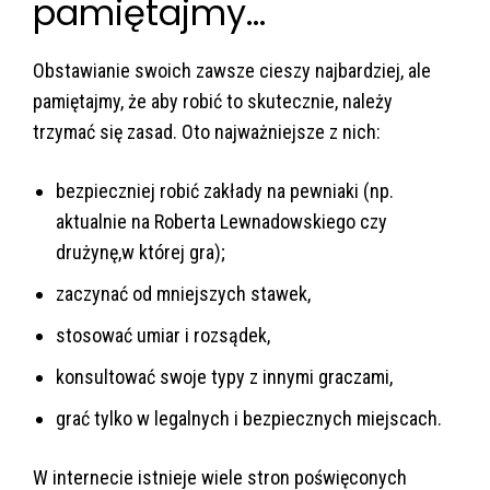
pamiętajmy…
Obstawianie swoich zawsze cieszy najbardziej, ale
pamiętajmy, że aby robić to skutecznie, należy
trzymać się zasad. Oto najważniejsze z nich:
bezpieczniej robić zakłady na pewniaki (np.
aktualnie na Roberta Lewnadowskiego czy
drużynę,w której gra);
zaczynać od mniejszych stawek,
stosować umiar i rozsądek,
konsultować swoje typy z innymi graczami,
grać tylko w legalnych i bezpiecznych miejscach.
W internecie istnieje wiele stron poświęconych