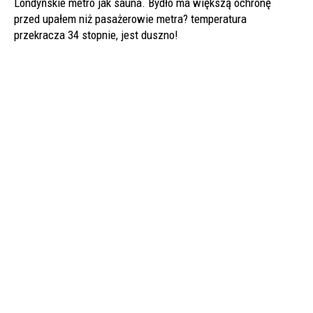
Londyńskie metro jak sauna. Bydło ma większą ochronę
przed upałem niż pasażerowie metra? temperatura
przekracza 34 stopnie, jest duszno!