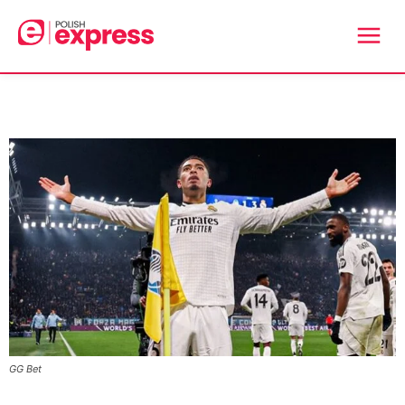
GG Bet