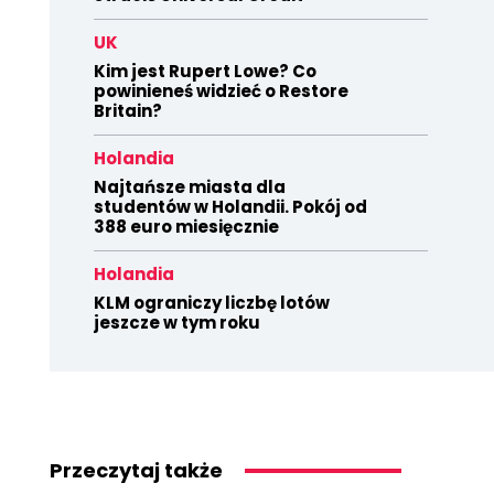
UK
Kim jest Rupert Lowe? Co
powinieneś widzieć o Restore
Britain?
Holandia
Najtańsze miasta dla
studentów w Holandii. Pokój od
388 euro miesięcznie
Holandia
KLM ograniczy liczbę lotów
jeszcze w tym roku
Przeczytaj także