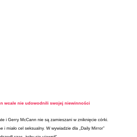
n wcale nie udowodnili swojej niewinności
te i Gerry McCann nie są zamieszani w zniknięcie córki.
 i miało cel seksualny. W wywiadzie dla „Daily Mirror”
dszedł czas, żeby się ujawnił”.