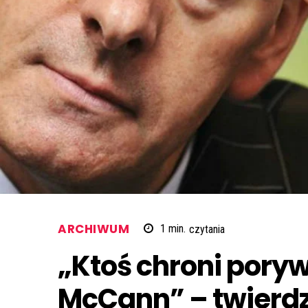
ARCHIWUM
1
min.
czytania
„Ktoś chroni pory
McCann” – twierdz