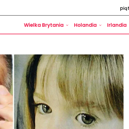
pią
Wielka Brytania
Holandia
Irlandia