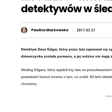
detektywów w śle
Paulina Markowska
2017-03-27
Detektyw Dave Edgar, który przez lata zajmował się s
dziewczynka została porwana, a jej rodzice nie mają 
Według Edgara, który spędził trzy lata na poszukiwania
powiedzieć komuś innemu o tym, co zrobił. 60-letni detek
chroniony.
- Adve