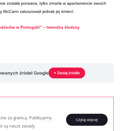
 nie została porwana, tylko zmarła w apartamencie swoich
ry McCann zatuszowali jednak jej śmierć.
ziców w Portugalii” – twierdzą śledczy
rowanych źródeł Google
+ Dodaj źródło
aków za granicą. Publikujemy
Czytaj więcej
ie są nasze zasady