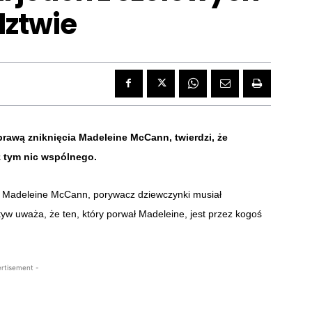
dztwie
prawą zniknięcia Madeleine McCann, twierdzi, że
z tym nic wspólnego.
ch Madeleine McCann, porywacz dziewczynki musiał
tyw uważa, że ten, który porwał Madeleine, jest przez kogoś
rtisement -