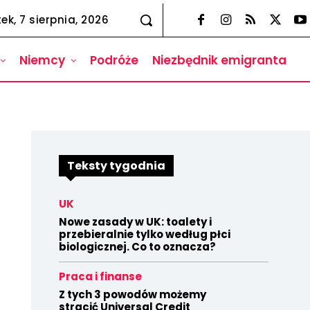
tek, 7 sierpnia, 2026
Niemcy
Podróże
Niezbędnik emigranta
Teksty tygodnia
UK
Nowe zasady w UK: toalety i
przebieralnie tylko według płci
biologicznej. Co to oznacza?
Praca i finanse
Z tych 3 powodów możemy
stracić Universal Credit