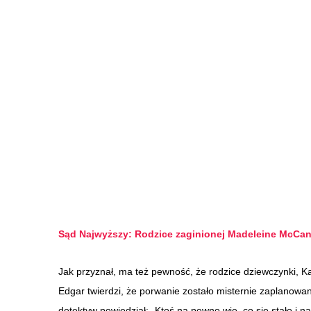
Sąd Najwyższy: Rodzice zaginionej Madeleine McCan
Jak przyznał, ma też pewność, że rodzice dziewczynki, Ka
Edgar twierdzi, że porwanie zostało misternie zaplanowane
detektyw powiedział: „Ktoś na pewno wie, co się stało i na