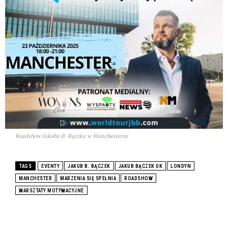
Roadshow Jakuba B. Bączka w Manchesterze
TAGS
EVENTY
JAKUB B. BĄCZEK
JAKUB BĄCZEK UK
LONDYN
MANCHESTER
MARZENIA SIĘ SPEŁNIA
ROADSHOW
WARSZTATY MOTYWACYJNE