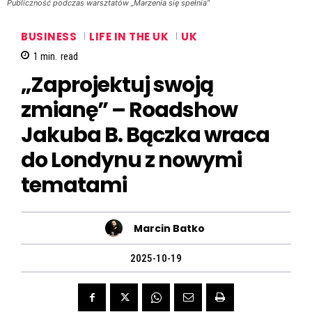
Publiczność podczas warsztatów „Marzenia się spełnia”
BUSINESS
LIFE IN THE UK
UK
1
min.
read
„Zaprojektuj swoją
zmianę” – Roadshow
Jakuba B. Bączka wraca
do Londynu z nowymi
tematami
Marcin Batko
2025-10-19