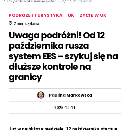
Już 12 października startuje system EES / fot. Shutterstock
PODRÓŻE I TURYSTYKA
UK
ŻYCIE W UK
2
min.
czytania
Uwaga podróżni! Od 12
października rusza
system EES – szykuj się na
dłuższe kontrole na
granicy
Paulina Markowska
2025-10-11
Już w najbliższą niedzielę, 12 października startuje