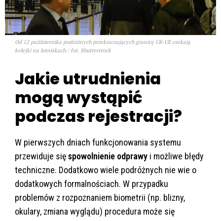
Od 12 października podróżnych przekraczających granicę UK-UE czekają
kolejki na lotniskach / fot. Shutterstock
Jakie utrudnienia
mogą wystąpić
podczas rejestracji?
W pierwszych dniach funkcjonowania systemu
przewiduje się
spowolnienie odprawy
i możliwe błędy
techniczne. Dodatkowo wiele podróżnych nie wie o
dodatkowych formalnościach. W przypadku
problemów z rozpoznaniem biometrii (np. blizny,
okulary, zmiana wyglądu) procedura może się