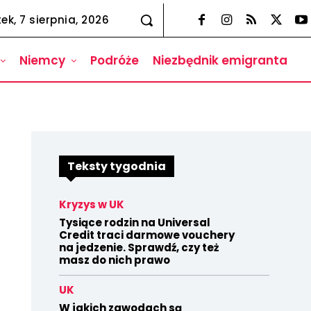
tek, 7 sierpnia, 2026
Niemcy
Podróże
Niezbędnik emigranta
Teksty tygodnia
Kryzys w UK
Tysiące rodzin na Universal
Credit traci darmowe vouchery
na jedzenie. Sprawdź, czy też
masz do nich prawo
UK
W jakich zawodach są