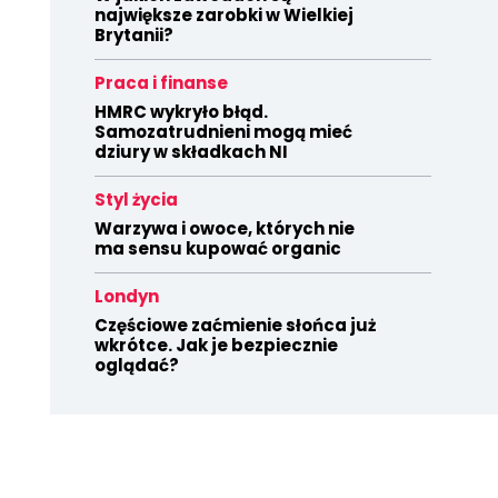
największe zarobki w Wielkiej
Brytanii?
Praca i finanse
HMRC wykryło błąd.
Samozatrudnieni mogą mieć
dziury w składkach NI
Styl życia
Warzywa i owoce, których nie
ma sensu kupować organic
Londyn
Częściowe zaćmienie słońca już
wkrótce. Jak je bezpiecznie
oglądać?