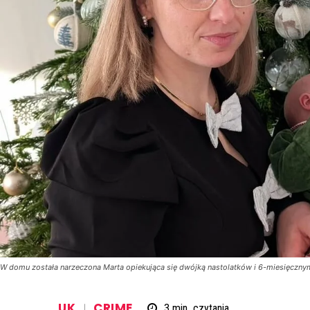
W domu została narzeczona Marta opiekująca się dwójką nastolatków i 6-miesięczny
UK
CRIME
3
min.
czytania