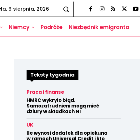
la, 9 sierpnia, 2026
Niemcy
Podróże
Niezbędnik emigranta
Teksty tygodnia
Praca i finanse
HMRC wykryło błąd.
Samozatrudnieni mogą mieć
dziury w składkach NI
UK
Ile wynosi dodatek dla opiekuna
w ramach Universal Credit i kto