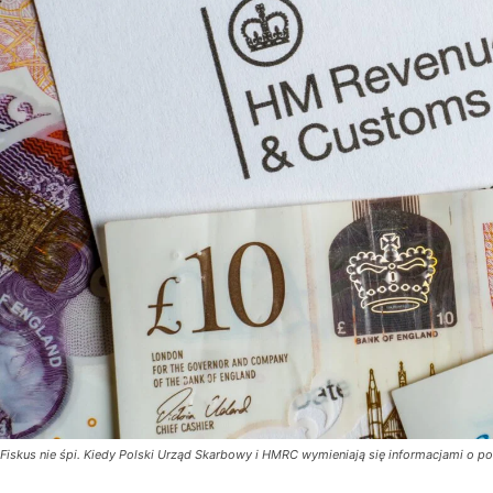
Fiskus nie śpi. Kiedy Polski Urząd Skarbowy i HMRC wymieniają się informacjami o p