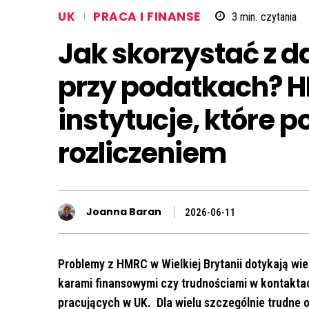
UK
PRACA I FINANSE
3
min.
czytania
Jak skorzystać z
przy podatkach? 
instytucje, które 
rozliczeniem
Joanna Baran
2026-06-11
Problemy z HMRC w Wielkiej Brytanii dotykają wie
karami finansowymi czy trudnościami w kontakta
pracujących w UK. Dla wielu szczególnie trudne o