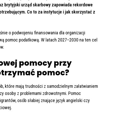
raz brytyjski urząd skarbowy zapowiada rekordowe
rzebującym. Co to za instytucje i jak skorzystać z
ie o podwojeniu finansowania dla organizacji
wą pomoc podatkową. W latach 2027–2030 na ten cel
ów.
mowej pomocy przy
 otrzymać pomoc?
b, które mają trudności z samodzielnym załatwianiem
 czy osoby z problemami zdrowotnymi. Pomoc
rantów, osób słabiej znające język angielski czy
ciowej.