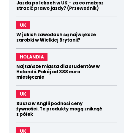
Jazda po lekach w UK – za co możesz
stracić prawo jazdy? (Przewodnik)
UK
W jakich zawodach są największe
zarobki w Wielkiej Brytanii?
HOLANDIA
Najtańsze miasta dla studentów w
Holandii. Pokój od 388 euro
miesięcznie
UK
Susza w Anglii podnosi ceny
żywności. Te produkty mogą zniknąć
z półek
UK