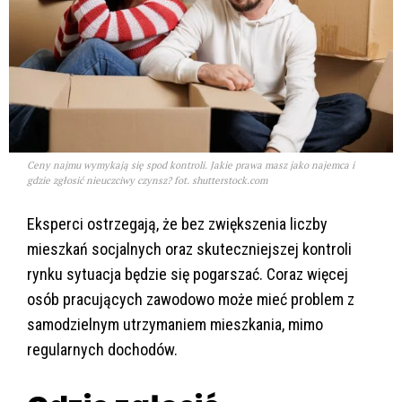
Ceny najmu wymykają się spod kontroli. Jakie prawa masz jako najemca i
gdzie zgłosić nieuczciwy czynsz? fot. shutterstock.com
Eksperci ostrzegają, że bez zwiększenia liczby
mieszkań socjalnych oraz skuteczniejszej kontroli
rynku sytuacja będzie się pogarszać. Coraz więcej
osób pracujących zawodowo może mieć problem z
samodzielnym utrzymaniem mieszkania, mimo
regularnych dochodów.