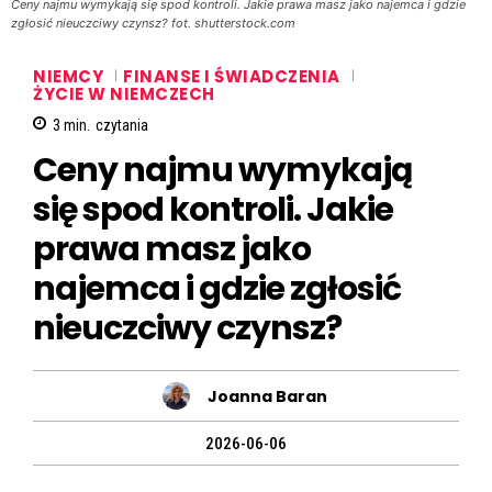
Ceny najmu wymykają się spod kontroli. Jakie prawa masz jako najemca i gdzie
zgłosić nieuczciwy czynsz? fot. shutterstock.com
NIEMCY
FINANSE I ŚWIADCZENIA
ŻYCIE W NIEMCZECH
3
min.
czytania
Ceny najmu wymykają
się spod kontroli. Jakie
prawa masz jako
najemca i gdzie zgłosić
nieuczciwy czynsz?
Joanna Baran
2026-06-06