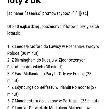
loty z UK
[sc name=”seealso” promowanypost=”1″ ][/sc]
Oto 10 najbardziej „opóźnionych” lotów z brytyjskich
lotnisk:
1. Z Leeds/Bradford do Ławicy w Poznania-Ławicy w
Polsce (36 minut)
2. Z Birmingham do Dubaju w Zjednoczonych
Emiratach Arabskich (30 minut)
3. Z East Midlands do Paryża-Orly we Francji (28
minut)
4. Z Edynburga do Belfastu w Irlandii Północnej (27
minut)
5. Z Manchesteru do Lizbony w Portugalii (25 minut)
6. Z Londyn-Gatwick do Mediolanu-Malpensa we