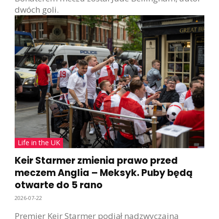
dwóch goli.
Life in the UK
Keir Starmer zmienia prawo przed
meczem Anglia – Meksyk. Puby będą
otwarte do 5 rano
2026-07-22
Premier Keir Starmer podjął nadzwyczajną