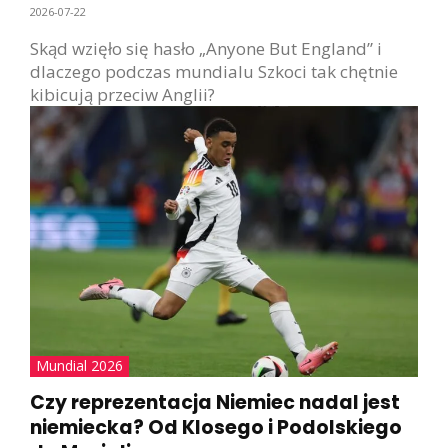
2026-07-22
Skąd wzięło się hasło „Anyone But England” i
dlaczego podczas mundialu Szkoci tak chętnie
kibicują przeciw Anglii?
Mundial 2026
Czy reprezentacja Niemiec nadal jest
niemiecka? Od Klosego i Podolskiego