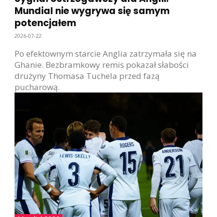
Mundial nie wygrywa się samym
potencjałem
2026-07-22
Po efektownym starcie Anglia zatrzymała się na
Ghanie. Bezbramkowy remis pokazał słabości
drużyny Thomasa Tuchela przed fazą
pucharową.