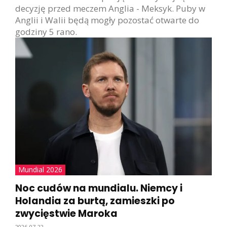
decyzję przed meczem Anglia - Meksyk. Puby w
Anglii i Walii będą mogły pozostać otwarte do
godziny 5 rano.
Mundial 2026
Noc cudów na mundialu. Niemcy i
Holandia za burtą, zamieszki po
zwycięstwie Maroka
2026-07-22