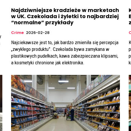
Najdziwniejsze kradzieże w marketach
w UK. Czekolada i żyletki to najbardziej
“normalne” przykłady
Crime
2026-02-28
y
Najciekawsze jest to, jak bardzo zmieniła się percepcja
K
a
„zwykłego produktu”. Czekolada bywa zamykana w
p
plastikowych pudełkach, kawa zabezpieczana klipsami,
p
a kosmetyki chronione jak elektronika.
k