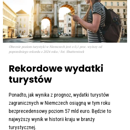
Obecnie poziom turystyki w Niemczech jest o 0,1 proc. wyższy od
poprzedniego rekordu z 2024 roku / fot. Shutterstock
Rekordowe wydatki
turystów
Ponadto, jak wynika z prognoz, wydatki turystów
zagranicznych w Niemczech osiągną w tym roku
bezprecedensowy poziom 57 mld euro. Będzie to
najwyższy wynik w historii kraju w branży
turystycznej.