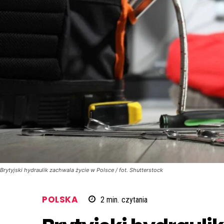
Brytyjski hydraulik zachwala życie w Polsce / fot. Shutterstock
POLSKA
2
min.
czytania