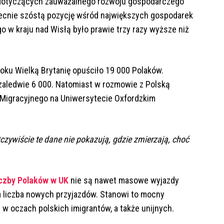
 dotyczących zauważalnego rozwoju gospodarczego
obecnie szóstą pozycję wśród największych gospodarek
w kraju nad Wisłą było prawie trzy razy wyższe niż
roku Wielką Brytanię opuściło 19 000 Polaków.
zaledwie 6 000. Natomiast w rozmowie z Polską
 Migracyjnego na Uniwersytecie Oxfordzkim
czywiście te dane nie pokazują, gdzie zmierzają, choć
iczby Polaków w UK
nie są nawet masowe wyjazdy
ca liczba nowych przyjazdów. Stanowi to mocny
 w oczach polskich imigrantów, a także unijnych.