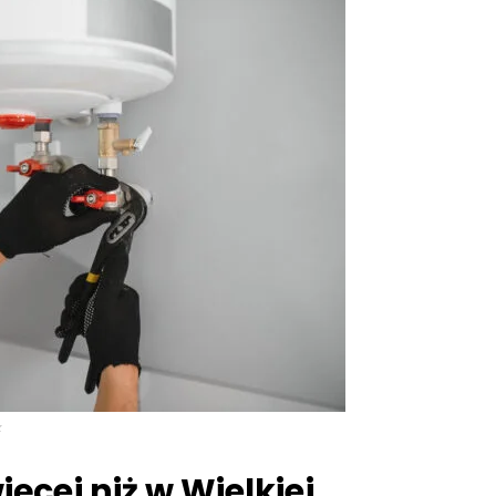
k
cej niż w Wielkiej