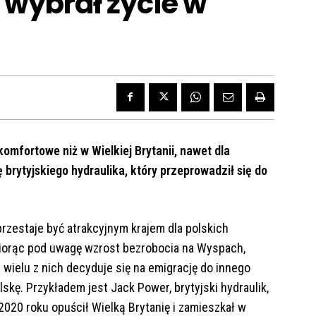
k wybrał życie w
komfortowe niż w Wielkiej Brytanii, nawet dla
 brytyjskiego hydraulika, który przeprowadził się do
 przestaje być atrakcyjnym krajem dla polskich
Biorąc pod uwagę wzrost bezrobocia na Wyspach,
e wielu z nich decyduje się na emigrację do innego
lskę. Przykładem jest Jack Power, brytyjski hydraulik,
2020 roku opuścił Wielką Brytanię i zamieszkał w