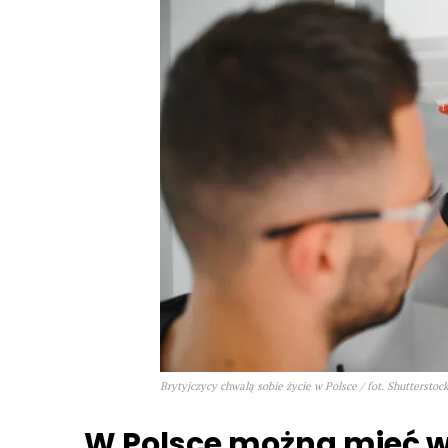
Brytyjczycy chwalą sobie życie w Polsce / fot. Shutterstoc
W Polsce można mieć wię