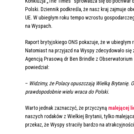
Konkluzja „The Times” sprowadza się do pochwał
Polski. Dziennik podkreśla, że nasz kraj zajmuje 
UE. W ubiegłym roku tempo wzrostu gospodarczego 
na Wyspach.
Raport brytyjskiego ONS pokazuje, że w ubiegłym 
Natomiast na przyjazd na Wyspy zdecydowało się 
Agencją Prasową dr Ben Brindle z Obserwatorium
powiedział:
–
Widzimy, że Polacy opuszczają Wielką Brytanię. O
prawdopodobnie wielu wraca do Polski.
Warto jednak zaznaczyć, że przyczyną
malejącej l
naszych rodaków z Wielkiej Brytanii, tylko maleją
przekaz, że Wyspy straciły bardzo na atrakcyjności