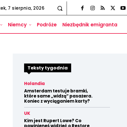
tek, 7 sierpnia, 2026
Niemcy
Podróże
Niezbędnik emigranta
Teksty tygodnia
Holandia
Amsterdam testuje bramki,
które same „widzą” pasażera.
Koniec z wyciąganiem karty?
UK
Kim jest Rupert Lowe? Co
powinieneś widzieć o Restore