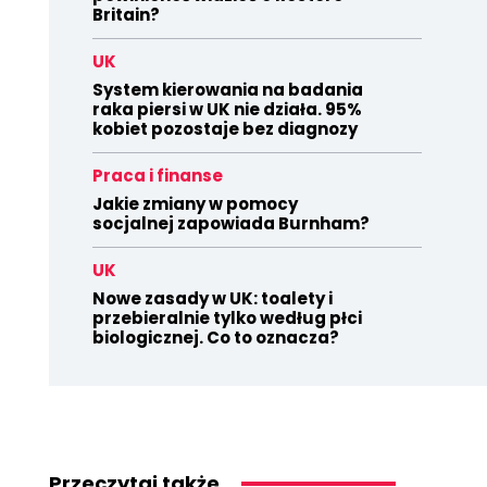
Britain?
UK
System kierowania na badania
raka piersi w UK nie działa. 95%
kobiet pozostaje bez diagnozy
Praca i finanse
Jakie zmiany w pomocy
socjalnej zapowiada Burnham?
UK
Nowe zasady w UK: toalety i
przebieralnie tylko według płci
biologicznej. Co to oznacza?
Przeczytaj także