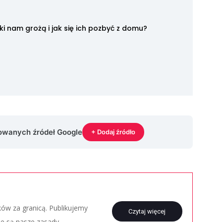
unki nam grożą i jak się ich pozbyć z domu?
rowanych źródeł Google
+ Dodaj źródło
aków za granicą. Publikujemy
Czytaj więcej
ie są nasze zasady