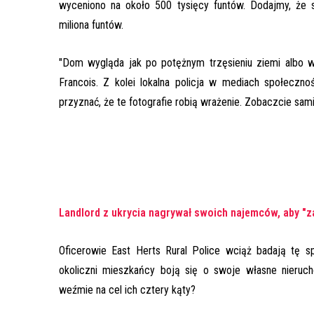
wyceniono na około 500 tysięcy funtów. Dodajmy, że
miliona funtów.
"Dom wygląda jak po potężnym trzęsieniu ziemi albo 
Francois. Z kolei lokalna policja w mediach społeczn
przyznać, że te fotografie robią wrażenie. Zobaczcie sami
Landlord z ukrycia nagrywał swoich najemców, aby "z
Oficerowie East Herts Rural Police wciąż badają tę 
okoliczni mieszkańcy boją się o swoje własne nierucho
weźmie na cel ich cztery kąty?