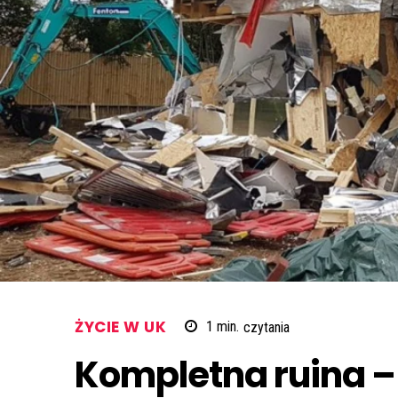
ŻYCIE W UK
1
min.
czytania
Kompletna ruina –