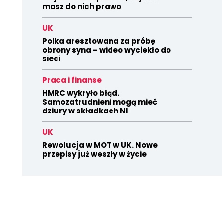
masz do nich prawo
UK
Polka aresztowana za próbę
obrony syna – wideo wyciekło do
sieci
Praca i finanse
HMRC wykryło błąd.
Samozatrudnieni mogą mieć
dziury w składkach NI
UK
Rewolucja w MOT w UK. Nowe
przepisy już weszły w życie