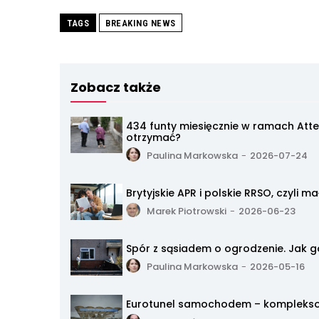
TAGS
BREAKING NEWS
Zobacz także
434 funty miesięcznie w ramach Att
otrzymać?
Paulina Markowska
-
2026-07-24
Brytyjskie APR i polskie RRSO, czyli 
Marek Piotrowski
-
2026-06-23
Spór z sąsiadem o ogrodzenie. Jak g
Paulina Markowska
-
2026-05-16
Eurotunel samochodem – kompleks