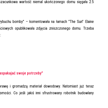
 szacunkowa wartość niemal ukończonego domu sięgała 2.5
wybuchu bomby" – komentowała na łamach "The Sun" Elaine
ościowych opublikowała zdjęcia zniszczonego domu. Trzeba
:
aspakajać swoje potrzeby"
sprawę i gromadzą materiał dowodowy. Natomiast już teraz
mości. Co jeśli jakiś inni sfrustrowany robotnik budowlany