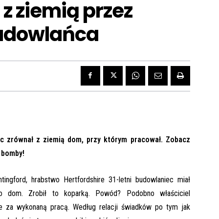
 ziemią przez
udowlańca
ec zrównał z ziemią dom, przy którym pracował. Zobacz
u bomby!
ngford, hrabstwo Hertfordshire 31-letni budowlaniec miał
o dom. Zrobił to koparką. Powód? Podobno właściciel
ze za wykonaną pracą. Według relacji świadków po tym jak