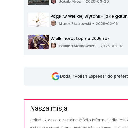
Jakub Mróz
-
2026-03-20
Pająki w Wielkiej Brytanii – jakie gat
Marek Piotrowski
-
2026-02-16
Wielki horoskop na 2026 rok
Paulina Markowska
-
2026-03-03
Dodaj "Polish Express" do prefe
Nasza misja
Polish Express to rzetelne źródło informacji dla Pol
wyłącznie sprawdzone wiadomości. Dowiedz się, jak