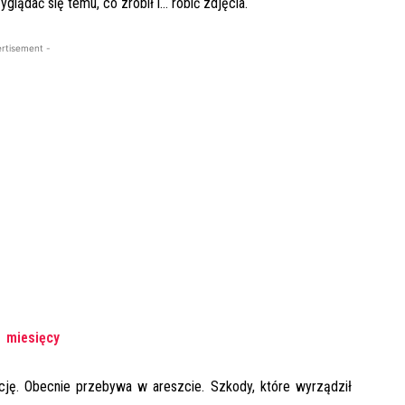
lądać się temu, co zrobił i… robić zdjęcia.
rtisement -
1 miesięcy
cję. Obecnie przebywa w areszcie. Szkody, które wyrządził