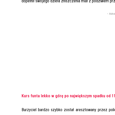
dopełnił swojego dzieła zniszczenia miał z podziwem przyg
- Adve
Kurs funta lekko w górę po największym spadku od 1
Burzyciel bardzo szybko został aresztowany przez poli