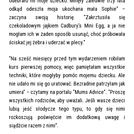
odebrało mi moje dziecko. Minęły zaledwie trzy lata
odkąd odeszła moja ukochana mała Sophie" –
zaczyna swoją historię. "Zakrztusiła się
czekoladowym jajkiem Cadbury’s Mini Egg, a ja nie
mogłam ich w żaden sposób usunąć, choć próbowała
ściskać jej żebra i uderzać w plecy."
"Na sześć miesięcy przed tym wydarzeniem robiłam
kurs pierwszej pomocy, więc pamiętałam wszystkie
techniki, które mogłyby pomóc mojemu dziecku. Ale
nie udało mi się go uratować. Bezradnie patrzyłam jak
umiera" – czytamy na portalu "Mums Advice". "Proszę
wszystkich rodziców, aby uważali. Jeśli wasze dzieci
lubią jeść słodycze tego typu, to gdy się nimi
rozkoszują poświęćcie im dodatkową uwagę i
siądźcie razem z nimi".