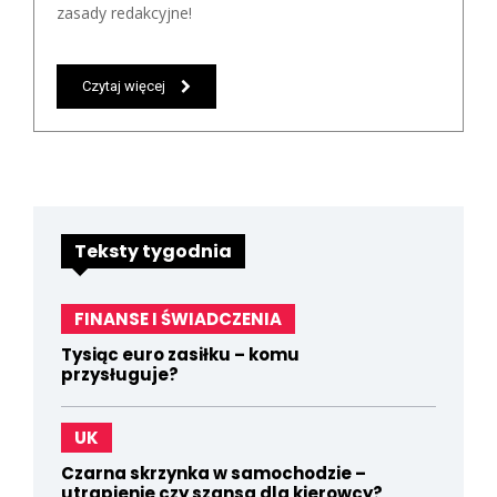
zasady redakcyjne!
Czytaj więcej
Teksty tygodnia
FINANSE I ŚWIADCZENIA
Tysiąc euro zasiłku – komu
przysługuje?
UK
Czarna skrzynka w samochodzie –
utrapienie czy szansa dla kierowcy?