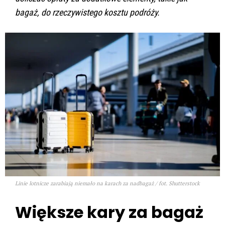
bagaż, do rzeczywistego kosztu podróży.
Linie lotnicze zarabiają niemało na karach za nadbagaż / fot. Shutterstock
Większe kary za bagaż