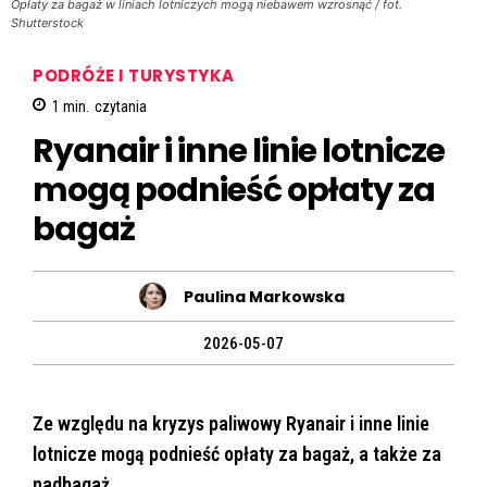
Opłaty za bagaż w liniach lotniczych mogą niebawem wzrosnąć / fot.
Shutterstock
PODRÓŻE I TURYSTYKA
1
min.
czytania
Ryanair i inne linie lotnicze
mogą podnieść opłaty za
bagaż
Paulina Markowska
2026-05-07
Ze względu na kryzys paliwowy Ryanair i inne linie
lotnicze mogą podnieść opłaty za bagaż, a także za
nadbagaż.