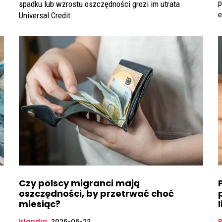
p
spadku lub wzrostu oszczędności grozi im utrata
e
Universal Credit.
Czy polscy migranci mają
oszczędności, by przetrwać choć
miesiąc?
Irlandia
2026-06-22
P