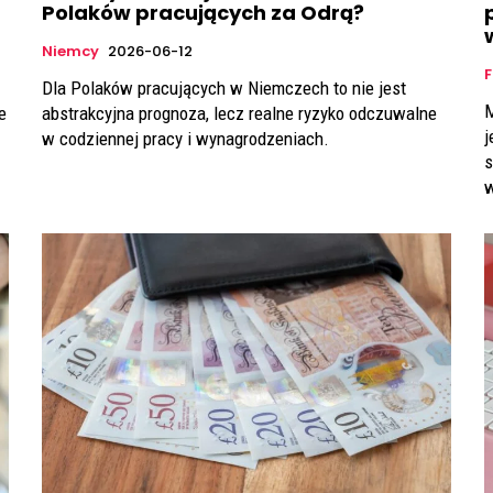
Polaków pracujących za Odrą?
Niemcy
2026-06-12
F
Dla Polaków pracujących w Niemczech to nie jest
Maj to miesiąc
e
abstrakcyjna prognoza, lecz realne ryzyko odczuwalne
j
w codziennej pracy i wynagrodzeniach.
s
w