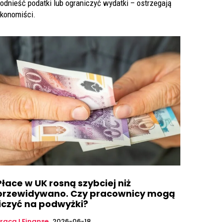
odnieść podatki lub ograniczyć wydatki – ostrzegają
konomiści.
Płace w UK rosną szybciej niż
przewidywano. Czy pracownicy mogą
liczyć na podwyżki?
raca I Finanse
2026-06-18