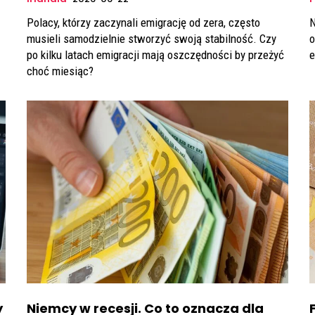
Polacy, którzy zaczynali emigrację od zera, często
N
musieli samodzielnie stworzyć swoją stabilność. Czy
o
po kilku latach emigracji mają oszczędności by przeżyć
e
choć miesiąc?
y
Niemcy w recesji. Co to oznacza dla