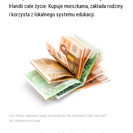
Irlandii całe życie. Kupuje mieszkania, zakłada rodziny
i korzysta z lokalnego systemu edukacji.
Czy Polscy migranci mają oszczędności by przetrwać choć miesiąc?
fot. shutterstock.com