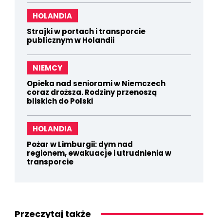
HOLANDIA
Strajki w portach i transporcie
publicznym w Holandii
NIEMCY
Opieka nad seniorami w Niemczech
coraz droższa. Rodziny przenoszą
bliskich do Polski
HOLANDIA
Pożar w Limburgii: dym nad
regionem, ewakuacje i utrudnienia w
transporcie
Przeczytaj także