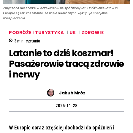
Zmęczona pasażerka w oczekiwaniu na spóźniony lot. Opóźnienia lotów w
Europie są tak koszmarne, że wiele podróżnych wykupuje specjalne
ubezpieczenia.
PODRÓŻE I TURYSTYKA
UK
ZDROWIE
3
min.
czytania
Latanie to dziś koszmar!
Pasażerowie tracą zdrowie
i nerwy
Jakub Mróz
2025-11-28
W Europie coraz częściej dochodzi do opóźnień i