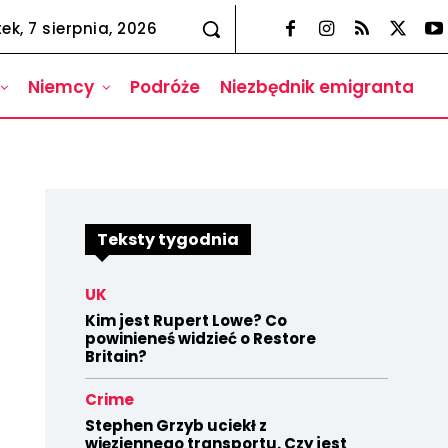
tek, 7 sierpnia, 2026
Niemcy
Podróże
Niezbędnik emigranta
Teksty tygodnia
UK
Kim jest Rupert Lowe? Co
powinieneś widzieć o Restore
Britain?
Crime
Stephen Grzyb uciekł z
więziennego transportu. Czy jest