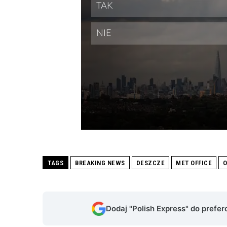
TAGS
BREAKING NEWS
DESZCZE
MET OFFICE
O
Dodaj "Polish Express" do prefe