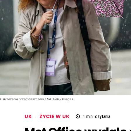
Ostrzeżenia przed deszczem / fot. Getty Images
UK
ŻYCIE W UK
1
min.
czytania