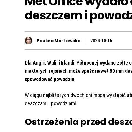
Met Office wydało 
deszczem i powod
Paulina Markowska
2024-10-16
Dla Anglii, Walii i Irlandii Północnej wydano żółt
niektórych rejonach może spaść nawet 80 mm desz
spowodować powodzie.
W ciągu najbliższych dwóch dni mogą wystąpić ut
deszczami i powodziami.
Ostrzeżenia przed des