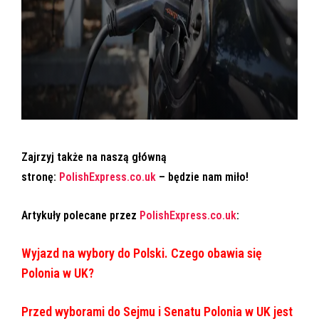
Zajrzyj także na naszą główną
stronę:
PolishExpre
ss.co.uk
– będzie nam miło!
Artykuły polecane przez
PolishExpress.co.uk
:
Wyjazd na wybory do Polski. Czego obawia się
Polonia w UK?
Przed wyborami do Sejmu i Senatu Polonia w UK jest