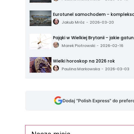
Eurotunel samochodem – kompleks
Jakub Mróz
-
2026-03-20
Pająki w Wielkiej Brytanii – jakie gat
Marek Piotrowski
-
2026-02-16
Wielki horoskop na 2026 rok
Paulina Markowska
-
2026-03-03
Dodaj "Polish Express" do prefe