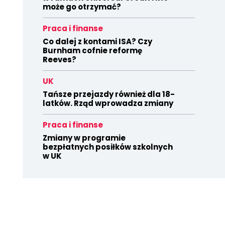
może go otrzymać?
Praca i finanse
Co dalej z kontami ISA? Czy
Burnham cofnie reformę
Reeves?
UK
Tańsze przejazdy również dla 18-
latków. Rząd wprowadza zmiany
Praca i finanse
Zmiany w programie
bezpłatnych posiłków szkolnych
w UK