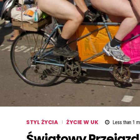
STYL ŻYCIA
ŻYCIE W UK
Less than 1
mi
Światowy Przejaz