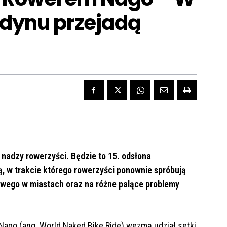
ndynu przejadą
 nadzy rowerzyści. Będzie to 15. odsłona
 w trakcie którego rowerzyści ponownie spróbują
wego w miastach oraz na różne palące problemy
go (ang. World Naked Bike Ride) wezmą udział setki