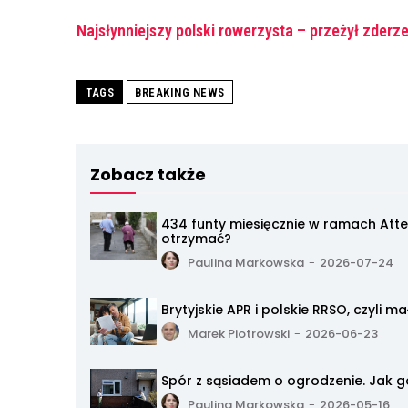
Najsłynniejszy polski rowerzysta – przeżył zderz
TAGS
BREAKING NEWS
Zobacz także
434 funty miesięcznie w ramach Att
otrzymać?
Paulina Markowska
-
2026-07-24
Brytyjskie APR i polskie RRSO, czyli 
Marek Piotrowski
-
2026-06-23
Spór z sąsiadem o ogrodzenie. Jak g
Paulina Markowska
-
2026-05-16