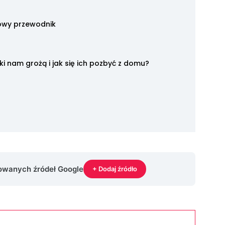
owy przewodnik
unki nam grożą i jak się ich pozbyć z domu?
rowanych źródeł Google
+ Dodaj źródło