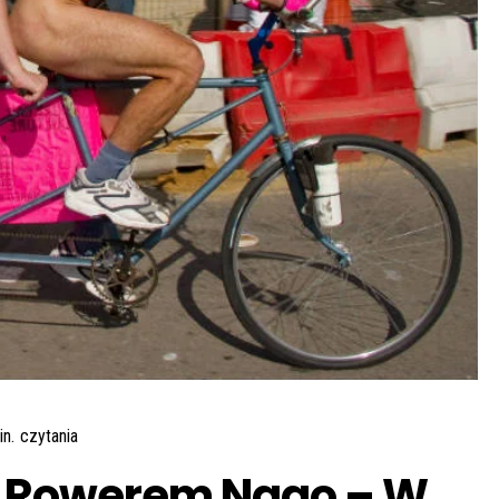
n.
czytania
d Rowerem Nago – W