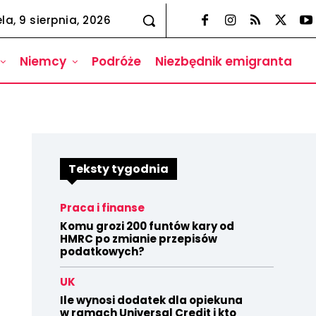
la, 9 sierpnia, 2026
Niemcy
Podróże
Niezbędnik emigranta
Teksty tygodnia
Praca i finanse
Komu grozi 200 funtów kary od
HMRC po zmianie przepisów
podatkowych?
UK
Ile wynosi dodatek dla opiekuna
w ramach Universal Credit i kto