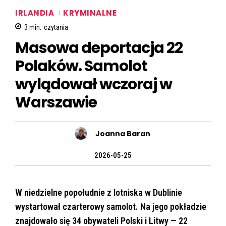
IRLANDIA
KRYMINALNE
3
min.
czytania
Masowa deportacja 22
Polaków. Samolot
wylądował wczoraj w
Warszawie
Joanna Baran
2026-05-25
W niedzielne popołudnie z lotniska w Dublinie
wystartował czarterowy samolot. Na jego pokładzie
znajdowało się 34 obywateli Polski i Litwy — 22