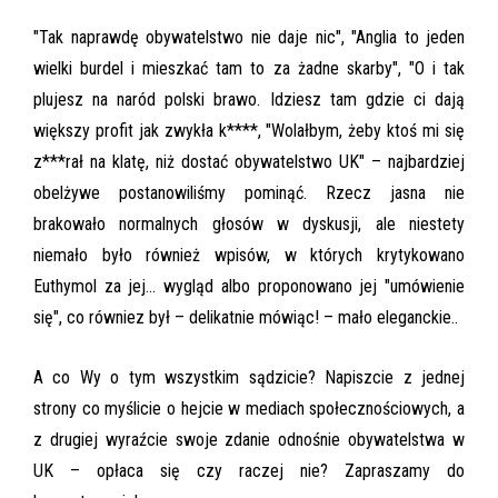
"Tak naprawdę obywatelstwo nie daje nic", "Anglia to jeden
wielki burdel i mieszkać tam to za żadne skarby", "O i tak
plujesz na naród polski brawo. Idziesz tam gdzie ci dają
większy profit jak zwykła k****, "Wolałbym, żeby ktoś mi się
z***rał na klatę, niż dostać obywatelstwo UK" – najbardziej
obelżywe postanowiliśmy pominąć. Rzecz jasna nie
brakowało normalnych głosów w dyskusji, ale niestety
niemało było również wpisów, w których krytykowano
Euthymol za jej… wygląd albo proponowano jej "umówienie
się", co równiez był – delikatnie mówiąc! – mało eleganckie..
A co Wy o tym wszystkim sądzicie? Napiszcie z jednej
strony co myślicie o hejcie w mediach społecznościowych, a
z drugiej wyraźcie swoje zdanie odnośnie obywatelstwa w
UK – opłaca się czy raczej nie? Zapraszamy do