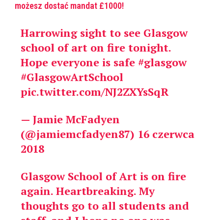
możesz dostać mandat £1000!
Harrowing sight to see Glasgow
school of art on fire tonight.
Hope everyone is safe
#glasgow
#GlasgowArtSchool
pic.twitter.com/NJ2ZXYsSqR
— Jamie McFadyen
(@jamiemcfadyen87)
16 czerwca
2018
Glasgow School of Art is on fire
again. Heartbreaking. My
thoughts go to all students and