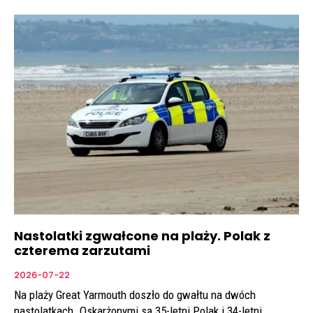
Nastolatki zgwałcone na plaży. Polak z
czterema zarzutami
2026-07-22
Na plaży Great Yarmouth doszło do gwałtu na dwóch
nastolatkach. Oskarżonymi są 35-letni Polak i 34-letni