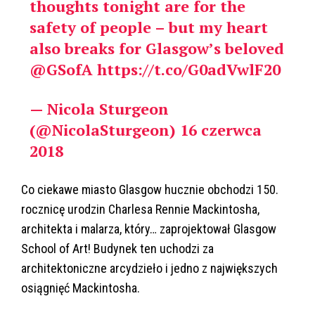
thoughts tonight are for the
safety of people – but my heart
also breaks for Glasgow’s beloved
@GSofA
https://t.co/G0adVwlF20
— Nicola Sturgeon
(@NicolaSturgeon)
16 czerwca
2018
Co ciekawe miasto Glasgow hucznie obchodzi 150.
rocznicę urodzin Charlesa Rennie Mackintosha,
architekta i malarza, który… zaprojektował Glasgow
School of Art! Budynek ten uchodzi za
architektoniczne arcydzieło i jedno z największych
osiągnięć Mackintosha.