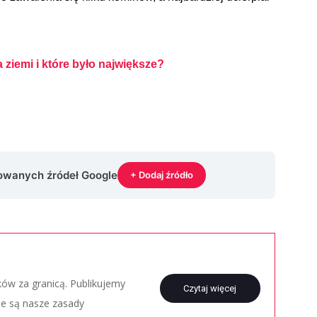
 ziemi i które było największe?
rowanych źródeł Google
+ Dodaj źródło
aków za granicą. Publikujemy
Czytaj więcej
ie są nasze zasady