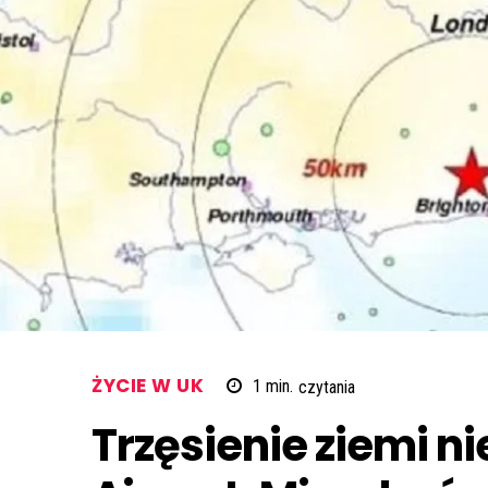
ŻYCIE W UK
1
min.
czytania
Trzęsienie ziemi n