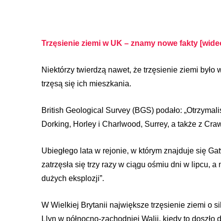
Trzęsienie ziemi w UK – znamy nowe fakty [wide
Niektórzy twierdzą nawet, że trzęsienie ziemi było
trzęsą się ich mieszkania.
British Geological Survey (BGS) podało: „Otrzyma
Dorking, Horley i Charlwood, Surrey, a także z Cr
Ubiegłego lata w rejonie, w którym znajduje się Gat
zatrzęsła się trzy razy w ciągu ośmiu dni w lipcu,
dużych eksplozji”.
W Wielkiej Brytanii największe trzęsienie ziemi o s
Llyn w północno-zachodniej Walii, kiedy to doszło d