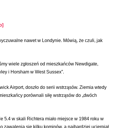
o]
 wyczuwalne nawet w Londynie. Mówią, że czuli, jak
liśmy wiele zgłoszeń od mieszkańców Newdigate,
awley i Horsham w West Sussex”.
wick Airport, doszło do serii wstrząsów. Ziemia wtedy
 a mieszkańcy porównali siłę wstrząsów do „dwóch
ile 5.4 w skali Richtera miało miejsce w 1984 roku w
o zawalenia się kilku kominów, a najbardziej ucierpiał