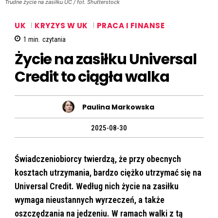
Trudne życie na zasiłku UC / fot. Shutterstock
UK
KRYZYS W UK
PRACA I FINANSE
1
min.
czytania
Życie na zasiłku Universal
Credit to ciągła walka
Paulina Markowska
2025-08-30
Świadczeniobiorcy twierdzą, że przy obecnych
kosztach utrzymania, bardzo ciężko utrzymać się na
Universal Credit. Według nich życie na zasiłku
wymaga nieustannych wyrzeczeń, a także
oszczędzania na jedzeniu. W ramach walki z tą