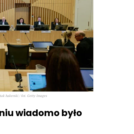
ak hakerski / fot. Getty Images
niu wiadomo było