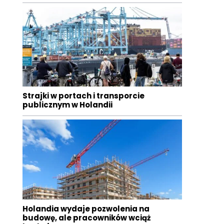
Strajki w portach i transporcie
publicznym w Holandii
Holandia wydaje pozwolenia na
budowę, ale pracowników wciąż