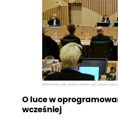
Holenderskie sądy musiały odwołać część rozpraw przez at
O luce w oprogramowa
wcześniej