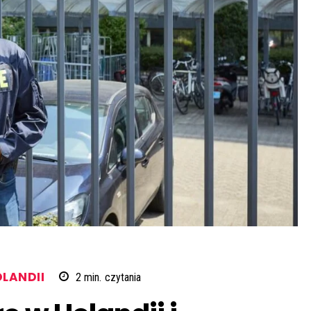
OLANDII
2
min.
czytania