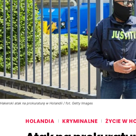
Hakerski atak na prokuraturę w Holandii / fot. Getty Images
HOLANDIA
KRYMINALNE
ŻYCIE W H