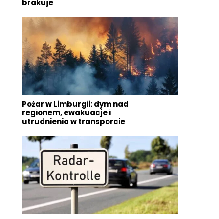
brakuje
Pożar w Limburgii: dym nad
regionem, ewakuacje i
utrudnienia w transporcie