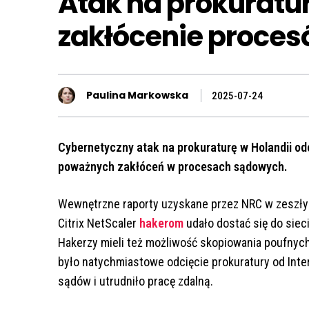
Atak na prokuratur
zakłócenie proce
Paulina Markowska
2025-07-24
Cybernetyczny atak na prokuraturę w Holandii odci
poważnych zakłóceń w procesach sądowych.
Wewnętrzne raporty uzyskane przez NRC w zeszłym
Citrix NetScaler
hakerom
udało dostać się do siec
Hakerzy mieli też możliwość skopiowania poufny
było natychmiastowe odcięcie prokuratury od Intern
sądów i utrudniło pracę zdalną.