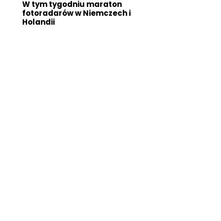
W tym tygodniu maraton
fotoradarów w Niemczech i
Holandii