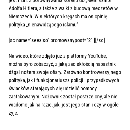
jest m.in. z porównywania Koranu do „Mein Kampf”
Adolfa Hitlera, a także z walki z budową meczetów w
Niemczech. W niektórych kręgach ma on opinię
polityka „nienawidzącego islamu”.
[sc name=”seealso” promowanypost=”2″ ][/sc]
Na wideo, które zdjęto już z platformy YouTube,
można było zobaczyć, z jaką zaciekłością napastnik
dźgał nożem swoje ofiary. Zarówno kontrowersyjnego
polityka, jak i funkcjonariusza policji i przypadkowych
świadków starających się udzielić pomocy
zaatakowanym. Nożownik został postrzelony, ale nie
wiadomo jak na razie, jaki jest jego stan i czy w ogóle
żyje.