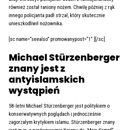
również został raniony nożem. Chwilę później z rąk
innego policjanta padł strzał, który skutecznie
unieszkodliwił nożownika.
[sc name=”seealso” promowanypost=”1″ ][/sc]
Michael Stürzenberger
znany jest z
antyislamskich
wystąpień
58-letni Michael Stürzenberger jest politykiem o
konserwatywnych poglądach i jednocześnie
zagorzałym krytykiem islamu. Stürzenberger znany