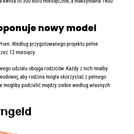
 kwota to 300 euro miesięcznie, a maksymalna 1800
proponuje nowy model
n Prien. Według przygotowanego projektu pełne
zez 12 miesięcy.
ego udziału obojga rodziców. Każdy z nich miałby
wodowej, aby rodzina mogła skorzystać z pełnego
e mogliby podzielić między siebie według własnych