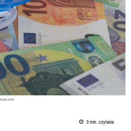
rstock.com
3
min.
czytania