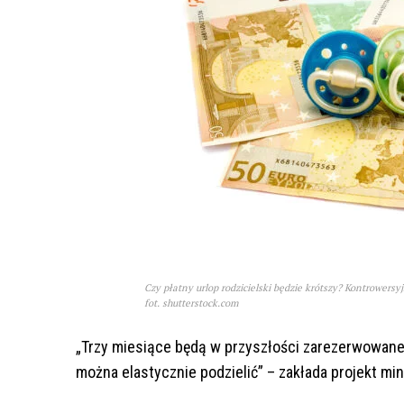
Czy płatny urlop rodzicielski będzie krótszy? Kontrowersy
fot. shutterstock.com
„Trzy miesiące będą w przyszłości zarezerwowane 
można elastycznie podzielić” – zakłada projekt mi