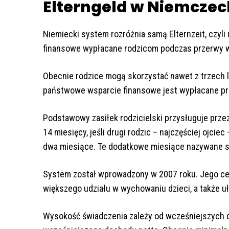
Elterngeld w Niemczec
Niemiecki system rozróżnia samą Elternzeit, czyli u
finansowe wypłacane rodzicom podczas przerwy w
Obecnie rodzice mogą skorzystać nawet z trzech l
państwowe wsparcie finansowe jest wypłacane prz
Podstawowy zasiłek rodzicielski przysługuje prze
14 miesięcy, jeśli drugi rodzic – najczęściej ojcie
dwa miesiące. Te dodatkowe miesiące nazywane są
System został wprowadzony w 2007 roku. Jego cel
większego udziału w wychowaniu dzieci, a także u
Wysokość świadczenia zależy od wcześniejszych 