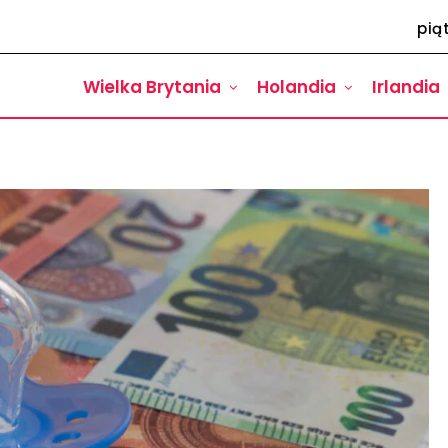
pią
Wielka Brytania
Holandia
Irlandia