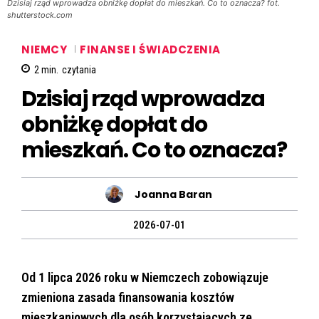
Dzisiaj rząd wprowadza obniżkę dopłat do mieszkań. Co to oznacza? fot.
shutterstock.com
NIEMCY
FINANSE I ŚWIADCZENIA
2
min.
czytania
Dzisiaj rząd wprowadza
obniżkę dopłat do
mieszkań. Co to oznacza?
Joanna Baran
2026-07-01
Od 1 lipca 2026 roku w Niemczech zobowiązuje
zmieniona zasada finansowania kosztów
mieszkaniowych dla osób korzystających ze