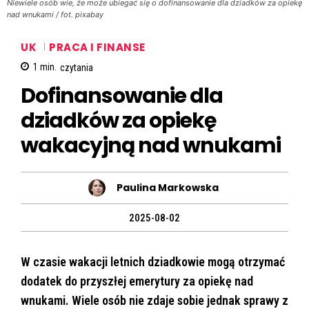
Niewiele osób wie, że może ubiegać się o dofinansowanie dla dziadków za opiekę
nad wnukami / fot. pixabay
UK
PRACA I FINANSE
1
min.
czytania
Dofinansowanie dla
dziadków za opiekę
wakacyjną nad wnukami
Paulina Markowska
2025-08-02
W czasie wakacji letnich dziadkowie mogą otrzymać
dodatek do przyszłej emerytury za opiekę nad
wnukami. Wiele osób nie zdaje sobie jednak sprawy z