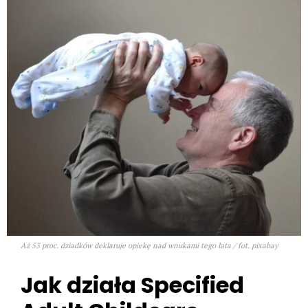
Aż 53 proc. dziadków deklaruje opiekę nad wnukami tego lata / fot. pixabay
Jak działa Specified