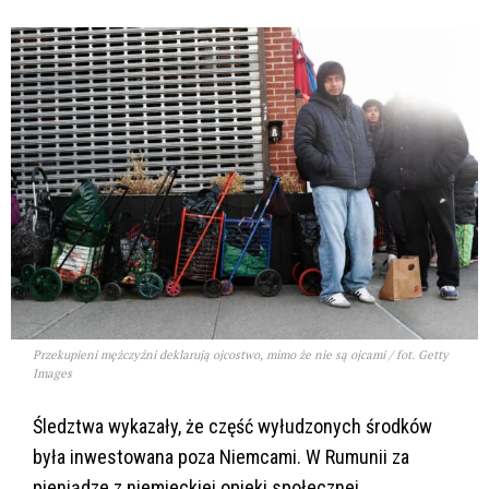
Przekupieni mężczyźni deklarują ojcostwo, mimo że nie są ojcami / fot. Getty
Images
Śledztwa wykazały, że część wyłudzonych środków
była inwestowana poza Niemcami. W Rumunii za
pieniądze z niemieckiej opieki społecznej