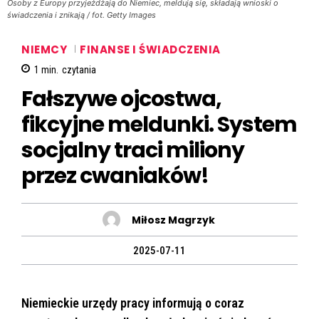
Osoby z Europy przyjeżdżają do Niemiec, meldują się, składają wnioski o
świadczenia i znikają / fot. Getty Images
NIEMCY
FINANSE I ŚWIADCZENIA
1
min.
czytania
Fałszywe ojcostwa,
fikcyjne meldunki. System
socjalny traci miliony
przez cwaniaków!
Miłosz Magrzyk
2025-07-11
Niemieckie urzędy pracy informują o coraz