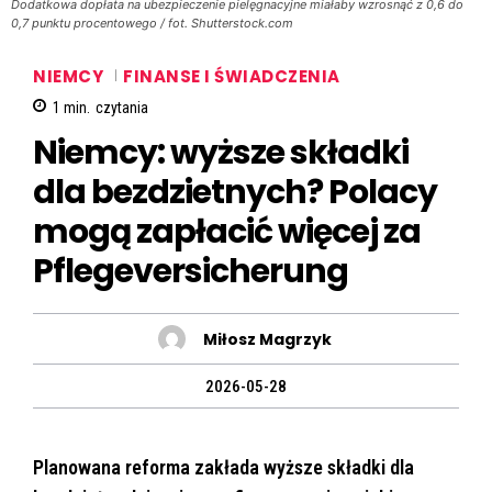
Dodatkowa dopłata na ubezpieczenie pielęgnacyjne miałaby wzrosnąć z 0,6 do
0,7 punktu procentowego / fot. Shutterstock.com
NIEMCY
FINANSE I ŚWIADCZENIA
1
min.
czytania
Niemcy: wyższe składki
dla bezdzietnych? Polacy
mogą zapłacić więcej za
Pflegeversicherung
Miłosz Magrzyk
2026-05-28
Planowana reforma zakłada wyższe składki dla