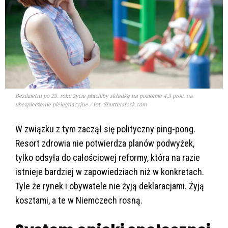
Bezdzietni po 23. roku życia płaciliby składkę na poziomie 4,3 proc. na
ubezpieczenie pielęgnacyjne / fot. Shutterstock.com
W związku z tym zaczął się polityczny ping-pong.
Resort zdrowia nie potwierdza planów podwyżek,
tylko odsyła do całościowej reformy, która na razie
istnieje bardziej w zapowiedziach niż w konkretach.
Tyle że rynek i obywatele nie żyją deklaracjami. Żyją
kosztami, a te w Niemczech rosną.