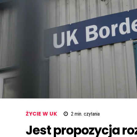
ŻYCIE W UK
2
min.
czytania
Jest propozycja r