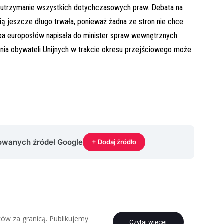
st utrzymanie wszystkich dotychczasowych praw. Debata na
ią jeszcze długo trwała, ponieważ żadna ze stron nie chce
upa europosłów napisała do minister spraw wewnętrznych
ania obywateli Unijnych w trakcie okresu przejściowego może
rowanych źródeł Google
+ Dodaj źródło
aków za granicą. Publikujemy
Czytaj więcej