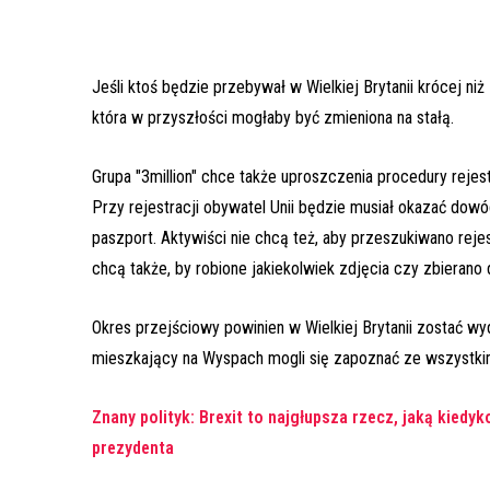
Jeśli ktoś będzie przebywał w Wielkiej Brytanii krócej niż
która w przyszłości mogłaby być zmieniona na stałą.
Grupa "3million" chce także uproszczenia procedury rejestr
Przy rejestracji obywatel Unii będzie musiał okazać dowód
paszport. Aktywiści nie chcą też, aby przeszukiwano reje
chcą także, by robione jakiekolwiek zdjęcia czy zbierano
Okres przejściowy powinien w Wielkiej Brytanii zostać wy
mieszkający na Wyspach mogli się zapoznać ze wszystki
Znany polityk: Brexit to najgłupsza rzecz, jaką kied
prezydenta