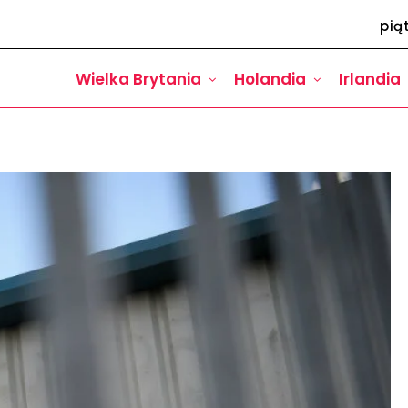
pią
Wielka Brytania
Holandia
Irlandia