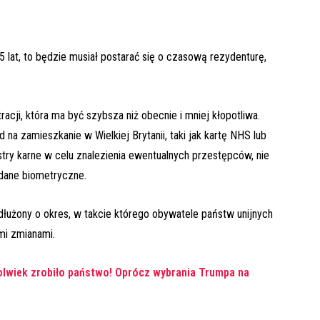
 5 lat, to będzie musiał postarać się o czasową rezydenturę,
acji, która ma być szybsza niż obecnie i mniej kłopotliwa.
 na zamieszkanie w Wielkiej Brytanii, taki jak kartę NHS lub
stry karne w celu znalezienia ewentualnych przestępców, nie
 dane biometryczne.
dłużony o okres, w takcie którego obywatele państw unijnych
mi zmianami.
ykolwiek zrobiło państwo! Oprócz wybrania Trumpa na