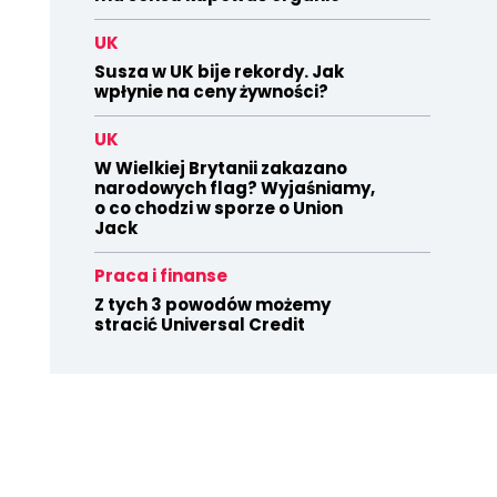
UK
Susza w UK bije rekordy. Jak
wpłynie na ceny żywności?
UK
W Wielkiej Brytanii zakazano
narodowych flag? Wyjaśniamy,
o co chodzi w sporze o Union
Jack
Praca i finanse
Z tych 3 powodów możemy
stracić Universal Credit