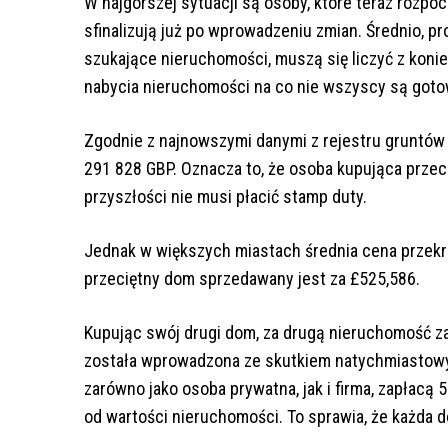
W najgorszej sytuacji są osoby, które teraz rozpo
sfinalizują już po wprowadzeniu zmian. Średnio, p
szukające nieruchomości, muszą się liczyć z koni
nabycia nieruchomości na co nie wszyscy są goto
Zgodnie z najnowszymi danymi z rejestru gruntów
291 828 GBP. Oznacza to, że osoba kupująca przeci
przyszłości nie musi płacić stamp duty.
Jednak w większych miastach średnia cena przekra
przeciętny dom sprzedawany jest za £525,586.
Kupując swój drugi dom, za drugą nieruchomość z
została wprowadzona ze skutkiem natychmiastowy
zarówno jako osoba prywatna, jak i firma, zapłacą
od wartości nieruchomości. To sprawia, że ​​każda