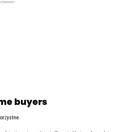
rtisement -
ime buyers
korzystne.