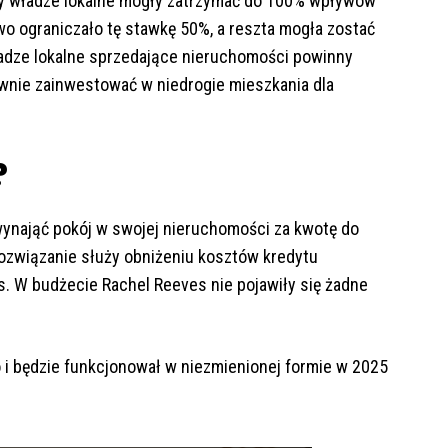
aby władze lokalne mogły zatrzymać do 100% wpływów
o ograniczało tę stawkę 50%, a reszta mogła zostać
ładze lokalne sprzedające nieruchomości powinny
wnie zainwestować w niedrogie mieszkania dla
?
nająć pokój w swojej nieruchomości za kwotę do
rozwiązanie służy obniżeniu kosztów kredytu
. W budżecie Rachel Reeves nie pojawiły się żadne
go i będzie funkcjonował w niezmienionej formie w 2025