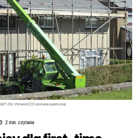
 UK? (fot: Pxhere/CCO domena publiczna)
2
min.
czytania