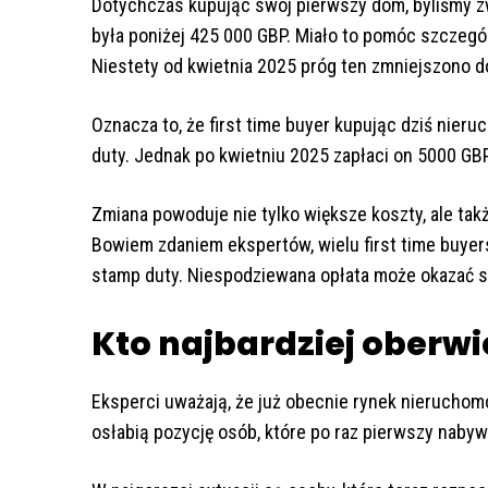
Dotychczas kupując swój pierwszy dom, byliśmy z
była poniżej 425 000 GBP. Miało to pomóc szczeg
Niestety od kwietnia 2025 próg ten zmniejszono d
Oznacza to, że first time buyer kupując dziś nier
duty. Jednak po kwietniu 2025 zapłaci on 5000 GB
Zmiana powoduje nie tylko większe koszty, ale takż
Bowiem zdaniem ekspertów, wielu first time buye
stamp duty. Niespodziewana opłata może okazać si
Kto najbardziej oberwi
Eksperci uważają, że już obecnie rynek nieruchom
osłabią pozycję osób, które po raz pierwszy naby