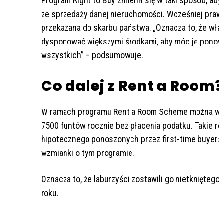
Program Right to Buy zmienił się w taki sposób, 
ze sprzedaży danej nieruchomości. Wcześniej praw
przekazana do skarbu państwa. „Oznacza to, że w
dysponować większymi środkami, aby móc je pono
wszystkich” – podsumowuje.
Co dalej z Rent a Room
W ramach programu Rent a Room Scheme można wy
7500 funtów rocznie bez płacenia podatku. Takie 
hipotecznego ponoszonych przez first-time buyers
wzmianki o tym programie.
Oznacza to, że laburzyści zostawili go nietknięte
roku.