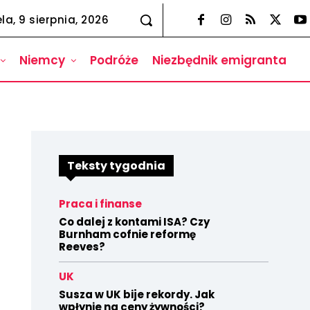
la, 9 sierpnia, 2026
Niemcy
Podróże
Niezbędnik emigranta
Teksty tygodnia
Praca i finanse
Co dalej z kontami ISA? Czy
Burnham cofnie reformę
Reeves?
UK
Susza w UK bije rekordy. Jak
wpłynie na ceny żywności?