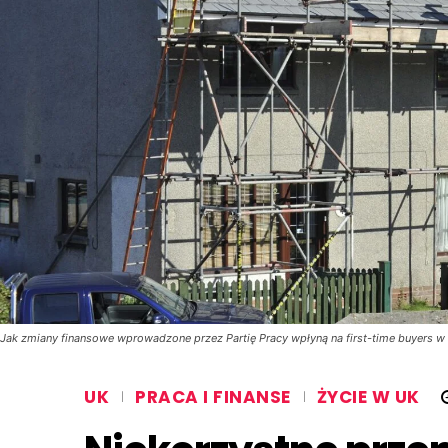
Jak zmiany finansowe wprowadzone przez Partię Pracy wpłyną na first-time buyers w
UK
PRACA I FINANSE
ŻYCIE W UK