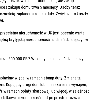
częły poszukiwanie nieruchomości, ale zakup
roces zakupu domu trwa 5 miesięcy. Osoby teraz
ecznością zapłacenia stamp duty. Zwiększa to koszty
wi.
 przeciętna nieruchomość w UK jest obecnie warta
ętną brytyjską nieruchomość na dzień dzisiejszy i w
cza 300 000 GBP. W Londynie na dzień dzisiejszy
apłacimy więcej w ramach stamp duty. Zmiana ta
m. Kupujący drugi dom lub mieszkanie na wynajem,
 5% w ramach opłaty skarbowej lub więcej, w zależności
 dodatkowa nieruchomość jest po prostu droższa.