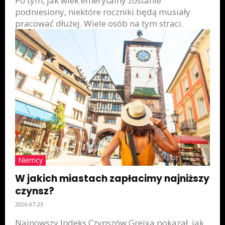
Po tym, jak wiek emerytalny zostanie
podniesiony, niektóre roczniki będą musiały
pracować dłużej. Wiele osób na tym straci.
Niemcy
W jakich miastach zapłacimy najniższy
czynsz?
2026-07-23
Najnowszy Indeks Czynszów Greixa pokazał, jak