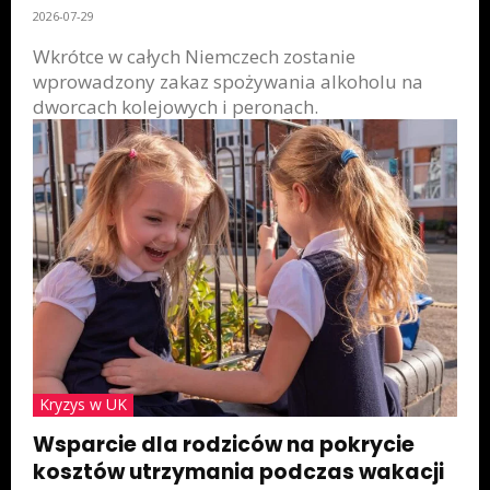
2026-07-29
Wkrótce w całych Niemczech zostanie
wprowadzony zakaz spożywania alkoholu na
dworcach kolejowych i peronach.
Kryzys w UK
Wsparcie dla rodziców na pokrycie
kosztów utrzymania podczas wakacji