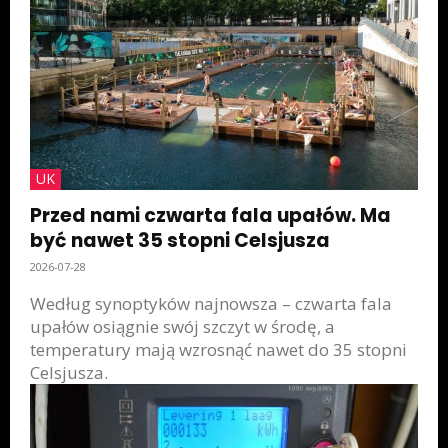
UK
Przed nami czwarta fala upałów. Ma
być nawet 35 stopni Celsjusza
2026-07-28
Według synoptyków najnowsza – czwarta fala
upałów osiągnie swój szczyt w środę, a
temperatury mają wzrosnąć nawet do 35 stopni
Celsjusza.