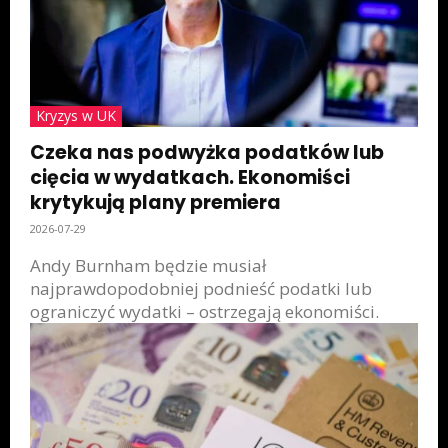
Kryzys w UK
Czeka nas podwyżka podatków lub
cięcia w wydatkach. Ekonomiści
krytykują plany premiera
2026-07-29
Andy Burnham będzie musiał
najprawdopodobniej podnieść podatki lub
ograniczyć wydatki – ostrzegają ekonomiści.