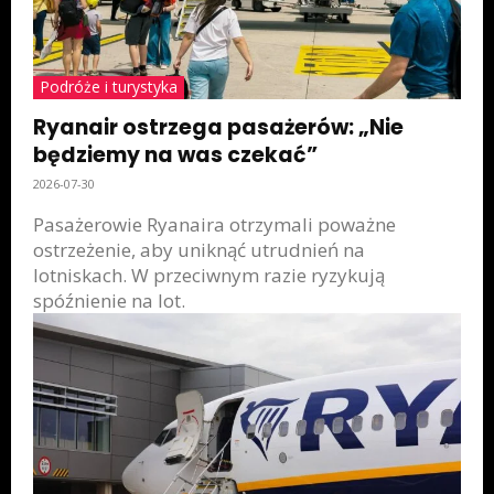
Podróże i turystyka
Ryanair ostrzega pasażerów: „Nie
będziemy na was czekać”
2026-07-30
Pasażerowie Ryanaira otrzymali poważne
ostrzeżenie, aby uniknąć utrudnień na
lotniskach. W przeciwnym razie ryzykują
spóźnienie na lot.