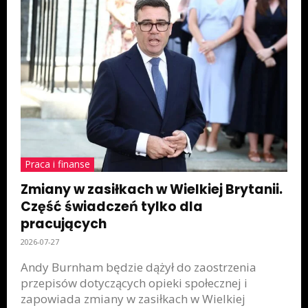
Praca i finanse
Zmiany w zasiłkach w Wielkiej Brytanii.
Część świadczeń tylko dla
pracujących
2026-07-27
Andy Burnham będzie dążył do zaostrzenia
przepisów dotyczących opieki społecznej i
zapowiada zmiany w zasiłkach w Wielkiej