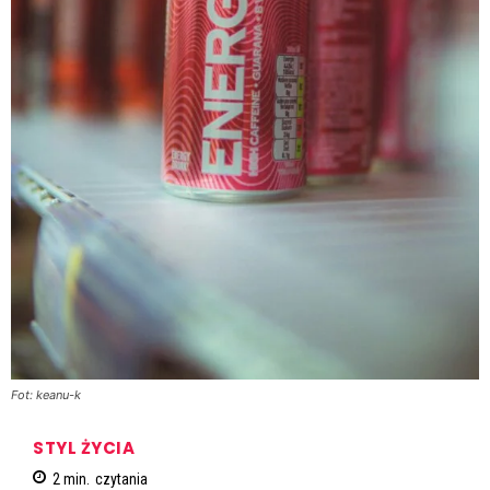
Fot: keanu-k
STYL ŻYCIA
2
min.
czytania