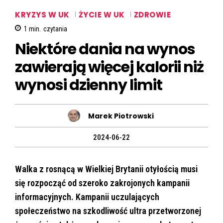
KRYZYS W UK
ŻYCIE W UK
ZDROWIE
1
min.
czytania
Niektóre dania na wynos
zawierają więcej kalorii niż
wynosi dzienny limit
Marek Piotrowski
2024-06-22
Walka z rosnącą w Wielkiej Brytanii otyłością musi
się rozpocząć od szeroko zakrojonych kampanii
informacyjnych. Kampanii uczulających
społeczeństwo na szkodliwość ultra przetworzonej