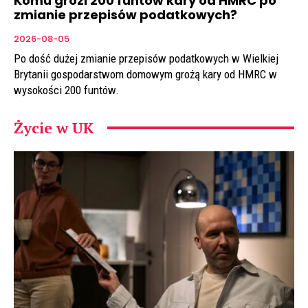
Komu grozi 200 funtów kary od HMRC po
zmianie przepisów podatkowych?
2026-08-05
Po dość dużej zmianie przepisów podatkowych w Wielkiej
Brytanii gospodarstwom domowym grożą kary od HMRC w
wysokości 200 funtów.
Życie w UK