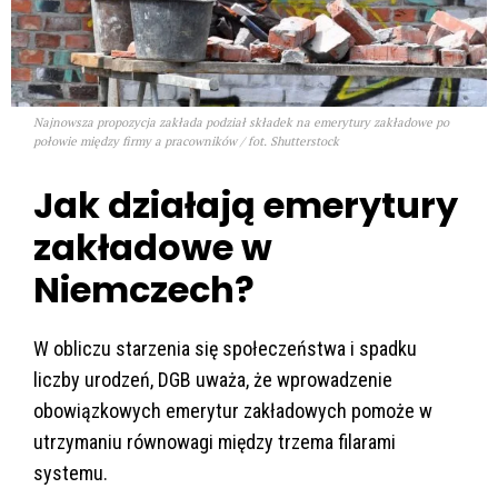
Najnowsza propozycja zakłada podział składek na emerytury zakładowe po
połowie między firmy a pracowników / fot. Shutterstock
Jak działają emerytury
zakładowe w
Niemczech?
W obliczu starzenia się społeczeństwa i spadku
liczby urodzeń, DGB uważa, że wprowadzenie
obowiązkowych emerytur zakładowych pomoże w
utrzymaniu równowagi między trzema filarami
systemu.