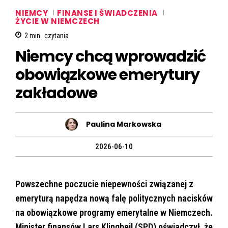
NIEMCY
FINANSE I ŚWIADCZENIA
ŻYCIE W NIEMCZECH
2
min.
czytania
Niemcy chcą wprowadzić
obowiązkowe emerytury
zakładowe
Paulina Markowska
2026-06-10
Powszechne poczucie niepewności związanej z
emeryturą napędza nową falę politycznych nacisków
na obowiązkowe programy emerytalne w Niemczech.
Minister finansów Lars Klingbeil (SPD) oświadczył, że