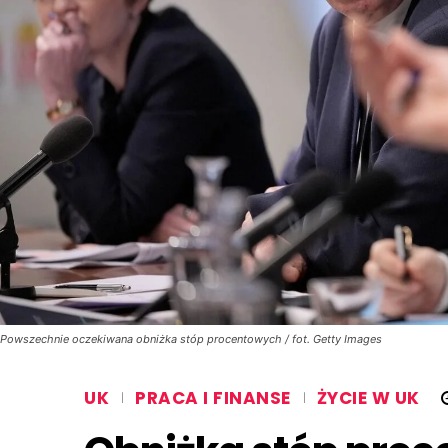
Powszechnie oczekiwana obniżka stóp procentowych / fot. Getty Images
UK
PRACA I FINANSE
ŻYCIE W UK