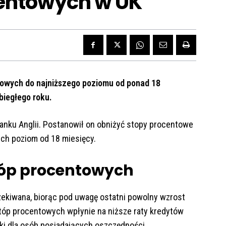
centowych w UK
ntowych do najniższego poziomu od ponad 18
ubiegłego roku.
Banku Anglii. Postanowił on obniżyć stopy procentowe
 ich poziom od 18 miesięcy.
tóp procentowych
ekiwana, biorąc pod uwagę ostatni powolny wzrost
stóp procentowych wpłynie na niższe raty kredytów
ki dla osób posiadających oszczędności.