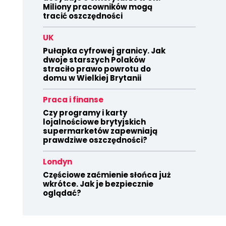
Miliony pracowników mogą
tracić oszczędności
UK
Pułapka cyfrowej granicy. Jak
dwoje starszych Polaków
straciło prawo powrotu do
domu w Wielkiej Brytanii
Praca i finanse
Czy programy i karty
lojalnościowe brytyjskich
supermarketów zapewniają
prawdziwe oszczędności?
Londyn
Częściowe zaćmienie słońca już
wkrótce. Jak je bezpiecznie
oglądać?