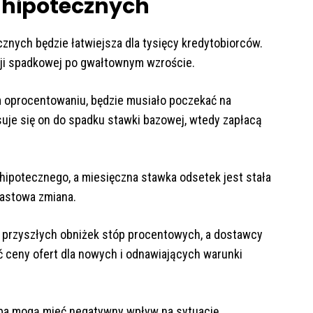
 hipotecznych
cznych będzie łatwiejsza dla tysięcy kredytobiorców.
cji spadkowej po gwałtownym wzroście.
 oprocentowaniu, będzie musiało poczekać na
uje się on do spadku stawki bazowej, wtedy zapłacą
hipotecznego, a miesięczna stawka odsetek jest stała
iastowa zmiana.
przyszłych obniżek stóp procentowych, a dostawcy
ceny ofert dla nowych i odnawiających warunki
mpa mogą mieć negatywny wpływ na sytuację