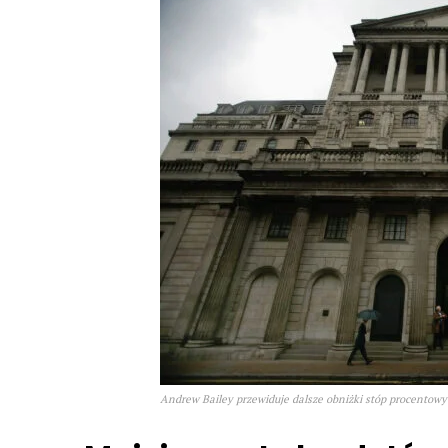
Andrew Bailey przewiduje dalsze obniżki stóp procentowyc