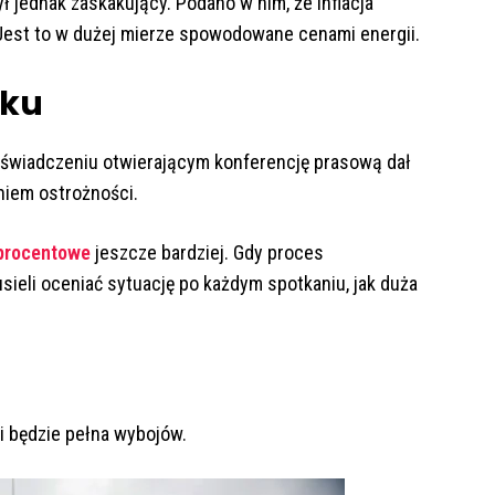
ył jednak zaskakujący. Podano w nim, że inflacja
. Jest to w dużej mierze spowodowane cenami energii.
nku
 oświadczeniu otwierającym konferencję prasową dał
niem ostrożności.
 procentowe
jeszcze bardziej. Gdy proces
usieli oceniać sytuację po każdym spotkaniu, jak duża
i będzie pełna wybojów.