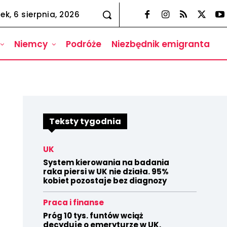
ek, 6 sierpnia, 2026
Niemcy
Podróże
Niezbędnik emigranta
Teksty tygodnia
UK
System kierowania na badania
raka piersi w UK nie działa. 95%
kobiet pozostaje bez diagnozy
Praca i finanse
Próg 10 tys. funtów wciąż
decyduje o emeryturze w UK.