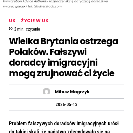
Immigration Advice Authority rozpoczął akcję dotyczącą doradztwa
imigracyjnego / fot. Shutterstock.com
UK
ŻYCIE W UK
2
min.
czytania
Wielka Brytania ostrzega
Polaków. Fałszywi
doradcy imigracyjni
mogą zrujnować ci życie
Miłosz Magrzyk
2026-05-13
Problem fałszywych doradców imigracyjnych urósł
do takiej skali, że państwo zdecydowało się na