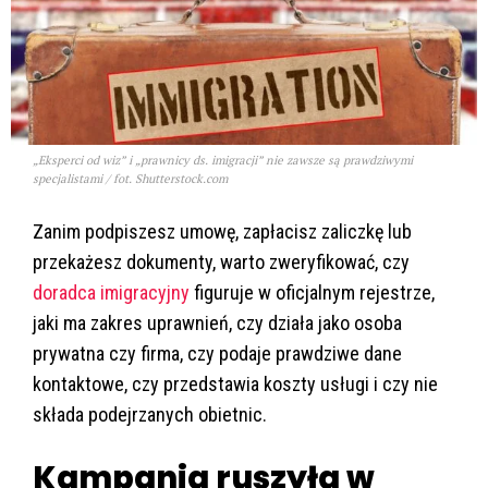
„Eksperci od wiz” i „prawnicy ds. imigracji” nie zawsze są prawdziwymi
specjalistami / fot. Shutterstock.com
Zanim podpiszesz umowę, zapłacisz zaliczkę lub
przekażesz dokumenty, warto zweryfikować, czy
doradca imigracyjny
figuruje w oficjalnym rejestrze,
jaki ma zakres uprawnień, czy działa jako osoba
prywatna czy firma, czy podaje prawdziwe dane
kontaktowe, czy przedstawia koszty usługi i czy nie
składa podejrzanych obietnic.
Kampania ruszyła w