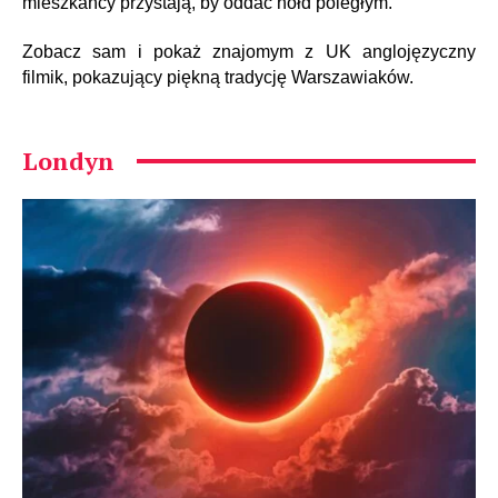
mieszkańcy przystają, by oddać hołd poległym.
Zobacz sam i pokaż znajomym z UK anglojęzyczny
filmik, pokazujący piękną tradycję Warszawiaków.
Londyn