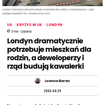
Londyn dramatycznie potrzebuje mieszkań dla rodzin, a deweloperzy i rząd
budują kawalerki fot. shutterstock.com
UK
KRYZYS W UK
LONDYN
3
min.
czytania
Londyn dramatycznie
potrzebuje mieszkań dla
rodzin, a deweloperzy i
rząd budują kawalerki
Joanna Baran
2026-04-29